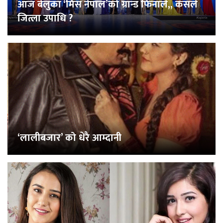
आज बेलुका ‘मिस नेपाल’को ग्रान्ड फिनाले,, कसले
जित्ला उपाधि ?
‘लालीबजार’ को धेरै आम्दानी