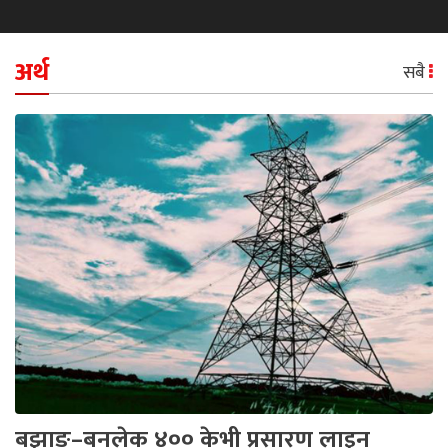
अर्थ
सबै
बझाङ–बनलेक ४०० केभी प्रसारण लाइन