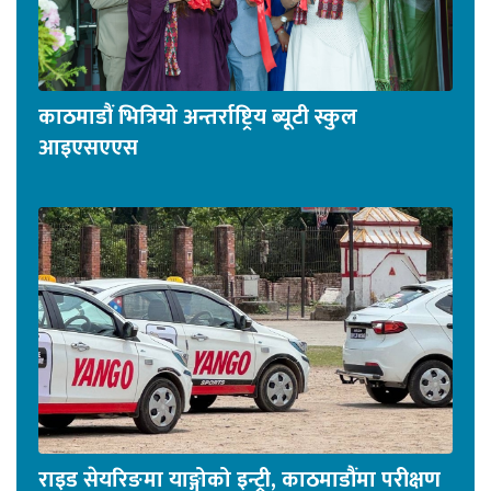
काठमाडौं भित्रियो अन्तर्राष्ट्रिय ब्यूटी स्कुल
आइएसएएस
राइड सेयरिङमा याङ्गोको इन्ट्री, काठमाडौंमा परीक्षण