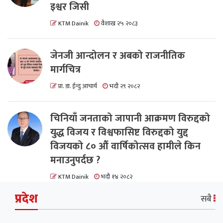
इश्वर जिसी
KTM Dainik
वैशाख २५ २०८३
जेनजी आन्दोलन र अबको राजनीतिक
मार्गचित्र
प्रा. डा. ईन्दु आचार्य
भदौ २९ २०८२
चिनियाँ जनताको जापानी आक्रमण विरुद्दको
युद्ध विजय र विश्वफासिष्ट विरुद्दको युद्द
विजयको ८० औं वार्षिकोत्सव हामीले किन
मनाउनुपर्दछ ?
KTM Dainik
भदौ १४ २०८२
प्रदेश
सबै