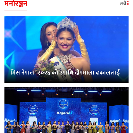
मनोरञ्जन
सबै
मिस नेपाल–२०२६ को उपाधि दीपमाला ढकाललाई