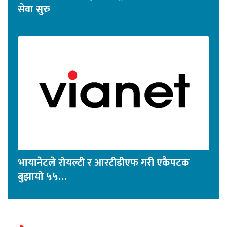
सेवा सुरु
भायानेटले रोयल्टी र आरटीडीएफ गरी एकैपटक
बुझायो ५५…