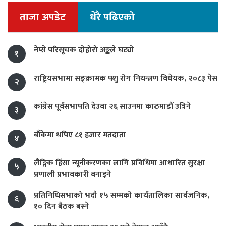
ताजा अपडेट
धेरै पढिएको
नेप्से परिसूचक दोहोरो अङ्कले घट्यो
१
राष्ट्रियसभामा सङ्क्रामक पशु रोग नियन्त्रण विधेयक, २०८३ पेस
२
कांग्रेस पूर्वसभापति देउवा २६ साउनमा काठमाडौं उत्रिने
३
बाँकेमा थपिए ८१ हजार मतदाता
४
लैङ्गिक हिंसा न्यूनीकरणका लागि प्रविधिमा आधारित सुरक्षा
५
प्रणाली प्रभावकारी बनाइने
प्रतिनिधिसभाको भदौ १५ सम्मको कार्यतालिका सार्वजनिक,
६
१० दिन बैठक बस्ने