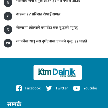
भारतीय सेना प्रमुख साउन ३१ गते नेपाल आउँदै
७
दाङमा ९४ प्रतिशत रोपाइँ सम्पन्न
८
रोल्पामा खोलाले बगाउँदा एक वृद्धको *मृ*त्यु
९
ग्वार्कोमा यात्रु बस दुर्घटनामा एकको मृत्यु, १९ घाइते
१०
Facebook
Twitter
Youtube
सम्पर्क