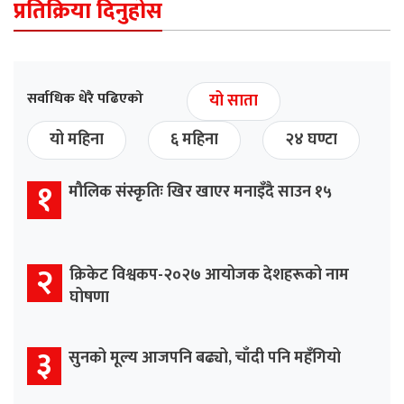
प्रतिक्रिया दिनुहोस
सर्वाधिक धेरै पढिएको
यो साता
यो महिना
६ महिना
२४ घण्टा
१
मौलिक संस्कृतिः खिर खाएर मनाइँदै साउन १५
२
क्रिकेट विश्वकप-२०२७ आयोजक देशहरूको नाम
घोषणा
३
सुनको मूल्य आजपनि बढ्यो, चाँदी पनि महँगियो