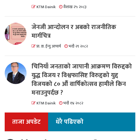
KTM Dainik
वैशाख २५ २०८३
जेनजी आन्दोलन र अबको राजनीतिक
मार्गचित्र
प्रा. डा. ईन्दु आचार्य
भदौ २९ २०८२
चिनियाँ जनताको जापानी आक्रमण विरुद्दको
युद्ध विजय र विश्वफासिष्ट विरुद्दको युद्द
विजयको ८० औं वार्षिकोत्सव हामीले किन
मनाउनुपर्दछ ?
KTM Dainik
भदौ १४ २०८२
ताजा अपडेट
धेरै पढिएको