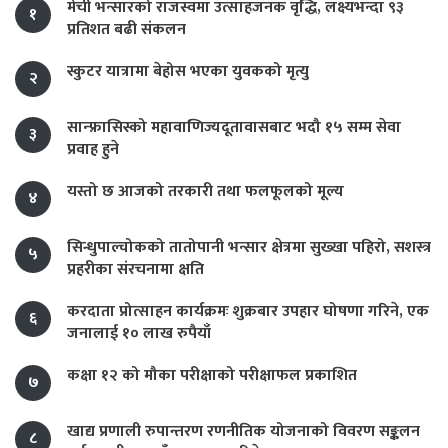
मेची भन्सारको राजस्वमा उत्साहजनक वृद्धि, लक्ष्यभन्दा ९३
१
प्रतिशत बढी संकलन
स्कुटर यात्रामा बेहोस भएका युवकको मृत्यु
२
सान्फ्रासिस्को महावाणिज्यदूतावासबाट भदौ १५ सम्म सेवा
३
प्रवाह हुने
यस्तो छ आजको तरकारी तथा फलफूलको मूल्य
४
सिन्धुपाल्चोकको तातोपानी भन्सार क्षेत्रमा सुख्खा पहिरो, सशस्त्र
५
प्रहरीका संरचनामा क्षति
करदाता प्रोत्साहन कार्यक्रमः शुक्रबार उपहार घोषणा गरिने, एक
६
जनालाई १० लाख रुपैयाँ
कक्षा १२ को मौका परीक्षाको परीक्षाफल प्रकाशित
७
खाद्य प्रणाली रुपान्तरण रणनीतिक योजनाको विवरण सङ्कलन
८