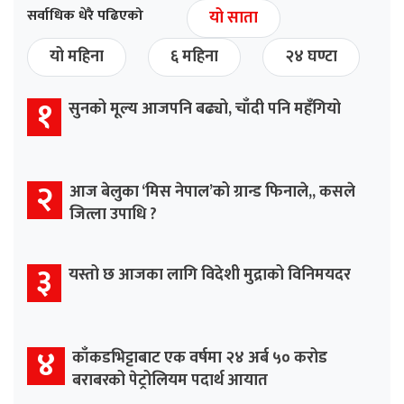
सर्वाधिक धेरै पढिएको
यो साता
यो महिना
६ महिना
२४ घण्टा
१
सुनको मूल्य आजपनि बढ्यो, चाँदी पनि महँगियो
२
आज बेलुका ‘मिस नेपाल’को ग्रान्ड फिनाले,, कसले
जित्ला उपाधि ?
३
यस्तो छ आजका लागि विदेशी मुद्राको विनिमयदर
४
काँकडभिट्टाबाट एक वर्षमा २४ अर्ब ५० करोड
बराबरको पेट्रोलियम पदार्थ आयात