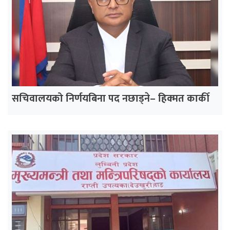
सचिवालयको निर्णयबिना पद नछाड्ने– हिक्मत कार्की