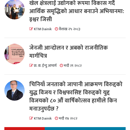
खेल क्षेत्रलाई उद्योगको रूपमा विकास गर्दै
आर्थिक समृद्धिको आधार बनाउने अभियानमा:
इश्वर जिसी
KTM Dainik
वैशाख २५ २०८३
जेनजी आन्दोलन र अबको राजनीतिक
मार्गचित्र
प्रा. डा. ईन्दु आचार्य
भदौ २९ २०८२
चिनियाँ जनताको जापानी आक्रमण विरुद्दको
युद्ध विजय र विश्वफासिष्ट विरुद्दको युद्द
विजयको ८० औं वार्षिकोत्सव हामीले किन
मनाउनुपर्दछ ?
KTM Dainik
भदौ १४ २०८२