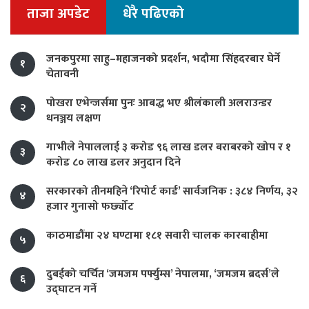
ताजा अपडेट
धेरै पढिएको
जनकपुरमा साहु–महाजनको प्रदर्शन, भदौमा सिंहदरबार घेर्ने
१
चेतावनी
पोखरा एभेन्जर्समा पुनः आबद्ध भए श्रीलंकाली अलराउन्डर
२
धनञ्जय लक्षण
गाभीले नेपाललाई ३ करोड ९६ लाख डलर बराबरको खोप र १
३
करोड ८० लाख डलर अनुदान दिने
सरकारको तीनमहिने ‘रिपोर्ट कार्ड’ सार्वजनिक : ३८४ निर्णय, ३२
४
हजार गुनासो फर्छ्योट
काठमाडौंमा २४ घण्टामा १८१ सवारी चालक कारबाहीमा
५
दुबईको चर्चित ‘जमजम पर्फ्युम्स’ नेपालमा, ‘जमजम ब्रदर्स’ले
६
उद्घाटन गर्ने