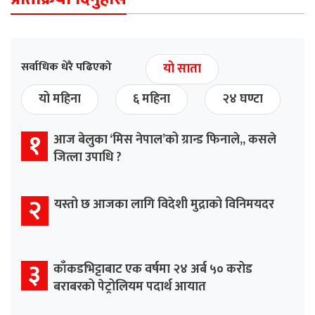
सर्वाधिक धेरै पढिएको
यो साता
यो महिना
६ महिना
२४ घण्टा
१
आज बेलुका ‘मिस नेपाल’को ग्रान्ड फिनाले,, कसले
जित्ला उपाधि ?
२
यस्तो छ आजका लागि विदेशी मुद्राको विनिमयदर
३
काँकडभिट्टाबाट एक वर्षमा २४ अर्ब ५० करोड
बराबरको पेट्रोलियम पदार्थ आयात