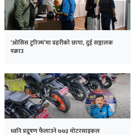
‘ओसिस टुरिज्म’मा प्रहरीको छापा, दुई सञ्चालक
पक्राउ
ध्वनि प्रदूषण फैलाउने ७७३ मोटरसाइकल