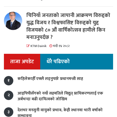
चिनियाँ जनताको जापानी आक्रमण विरुद्दको
युद्ध विजय र विश्वफासिष्ट विरुद्दको युद्द
विजयको ८० औं वार्षिकोत्सव हामीले किन
मनाउनुपर्दछ ?
KTM Dainik
भदौ १४ २०८२
ताजा अपडेट
धेरै पढिएको
कहिलेकाहीँ एक्लै लड्नुपर्छः प्रधानमन्त्री साह
१
आइपिपीसँगको नयाँ सहमतिले विद्युत् प्राधिकरणलाई एक
२
अर्बभन्दा बढी दायित्वको जोखिम
देशभर मनसुनी वायुको प्रभाव, केही स्थानमा भारी वर्षाको
३
सम्भावना