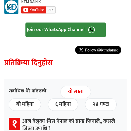
Join our WhatsApp Channel
प्रतिक्रिया दिनुहोस
सर्वाधिक धेरै पढिएको
यो साता
यो महिना
६ महिना
२४ घण्टा
१
आज बेलुका ‘मिस नेपाल’को ग्रान्ड फिनाले,, कसले
जित्ला उपाधि ?