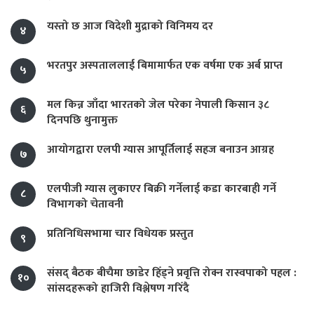
यस्तो छ आज विदेशी मुद्राको विनिमय दर
४
भरतपुर अस्पताललाई बिमामार्फत एक वर्षमा एक अर्ब प्राप्त
५
मल किन्न जाँदा भारतको जेल परेका नेपाली किसान ३८
६
दिनपछि थुनामुक्त
आयोगद्वारा एलपी ग्यास आपूर्तिलाई सहज बनाउन आग्रह
७
एलपीजी ग्यास लुकाएर बिक्री गर्नेलाई कडा कारबाही गर्ने
८
विभागको चेतावनी
प्रतिनिधिसभामा चार विधेयक प्रस्तुत
९
संसद् बैठक बीचैमा छाडेर हिँड्ने प्रवृत्ति रोक्न रास्वपाको पहल :
१०
सांसदहरूको हाजिरी विश्लेषण गरिँदै