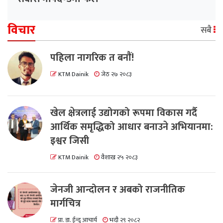
विचार
सबै
पहिला नागरिक त बनाैं!
KTM Dainik
जेठ २७ २०८३
खेल क्षेत्रलाई उद्योगको रूपमा विकास गर्दै
आर्थिक समृद्धिको आधार बनाउने अभियानमा:
इश्वर जिसी
KTM Dainik
वैशाख २५ २०८३
जेनजी आन्दोलन र अबको राजनीतिक
मार्गचित्र
प्रा. डा. ईन्दु आचार्य
भदौ २९ २०८२