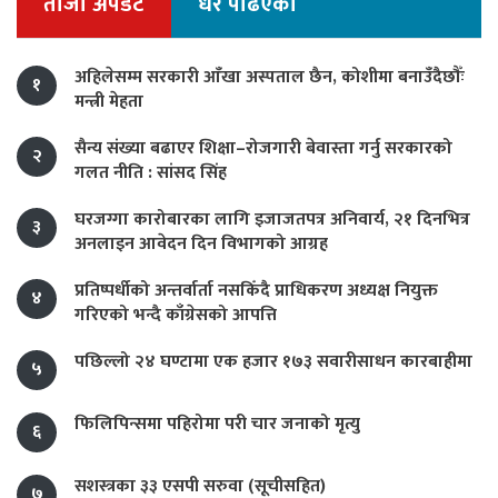
ताजा अपडेट
धेरै पढिएको
अहिलेसम्म सरकारी आँखा अस्पताल छैन, कोशीमा बनाउँदैछौँः
१
मन्त्री मेहता
सैन्य संख्या बढाएर शिक्षा–रोजगारी बेवास्ता गर्नु सरकारको
२
गलत नीति : सांसद सिंह
घरजग्गा कारोबारका लागि इजाजतपत्र अनिवार्य, २१ दिनभित्र
३
अनलाइन आवेदन दिन विभागको आग्रह
प्रतिष्पर्धीको अन्तर्वार्ता नसकिँदै प्राधिकरण अध्यक्ष नियुक्त
४
गरिएको भन्दै काँग्रेसको आपत्ति
पछिल्लो २४ घण्टामा एक हजार १७३ सवारीसाधन कारबाहीमा
५
फिलिपिन्समा पहिरोमा परी चार जनाको मृत्यु
६
सशस्त्रका ३३ एसपी सरुवा (सूचीसहित)
७