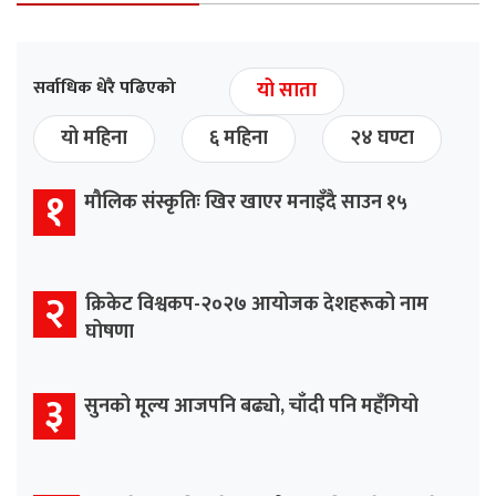
सर्वाधिक धेरै पढिएको
यो साता
यो महिना
६ महिना
२४ घण्टा
१
मौलिक संस्कृतिः खिर खाएर मनाइँदै साउन १५
२
क्रिकेट विश्वकप-२०२७ आयोजक देशहरूको नाम
घोषणा
३
सुनको मूल्य आजपनि बढ्यो, चाँदी पनि महँगियो