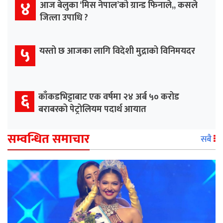
४
आज बेलुका ‘मिस नेपाल’को ग्रान्ड फिनाले,, कसले
जित्ला उपाधि ?
५
यस्तो छ आजका लागि विदेशी मुद्राको विनिमयदर
६
काँकडभिट्टाबाट एक वर्षमा २४ अर्ब ५० करोड
बराबरको पेट्रोलियम पदार्थ आयात
सम्वन्धित समाचार
सबै