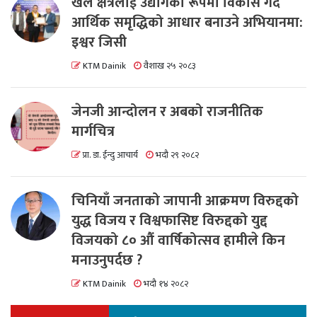
खेल क्षेत्रलाई उद्योगको रूपमा विकास गर्दै
आर्थिक समृद्धिको आधार बनाउने अभियानमा:
इश्वर जिसी
KTM Dainik
वैशाख २५ २०८३
जेनजी आन्दोलन र अबको राजनीतिक
मार्गचित्र
प्रा. डा. ईन्दु आचार्य
भदौ २९ २०८२
चिनियाँ जनताको जापानी आक्रमण विरुद्दको
युद्ध विजय र विश्वफासिष्ट विरुद्दको युद्द
विजयको ८० औं वार्षिकोत्सव हामीले किन
मनाउनुपर्दछ ?
KTM Dainik
भदौ १४ २०८२