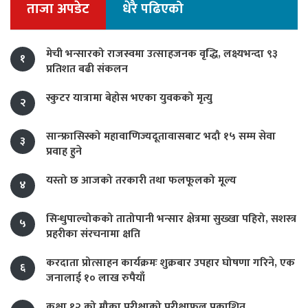
ताजा अपडेट
धेरै पढिएको
मेची भन्सारको राजस्वमा उत्साहजनक वृद्धि, लक्ष्यभन्दा ९३
१
प्रतिशत बढी संकलन
स्कुटर यात्रामा बेहोस भएका युवकको मृत्यु
२
सान्फ्रासिस्को महावाणिज्यदूतावासबाट भदौ १५ सम्म सेवा
३
प्रवाह हुने
यस्तो छ आजको तरकारी तथा फलफूलको मूल्य
४
सिन्धुपाल्चोकको तातोपानी भन्सार क्षेत्रमा सुख्खा पहिरो, सशस्त्र
५
प्रहरीका संरचनामा क्षति
करदाता प्रोत्साहन कार्यक्रमः शुक्रबार उपहार घोषणा गरिने, एक
६
जनालाई १० लाख रुपैयाँ
कक्षा १२ को मौका परीक्षाको परीक्षाफल प्रकाशित