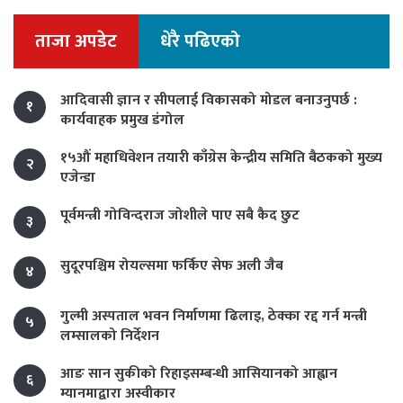
ताजा अपडेट
धेरै पढिएको
आदिवासी ज्ञान र सीपलाई विकासको मोडल बनाउनुपर्छ :
१
कार्यवाहक प्रमुख डंगोल
१५औं महाधिवेशन तयारी काँग्रेस केन्द्रीय समिति बैठकको मुख्य
२
एजेन्डा
पूर्वमन्त्री गोविन्दराज जोशीले पाए सबै कैद छुट
३
सुदूरपश्चिम रोयल्समा फर्किए सेफ अली जैब
४
गुल्मी अस्पताल भवन निर्माणमा ढिलाइ, ठेक्का रद्द गर्न मन्त्री
५
लम्सालको निर्देशन
आङ सान सुकीको रिहाइसम्बन्धी आसियानको आह्वान
६
म्यानमाद्वारा अस्वीकार