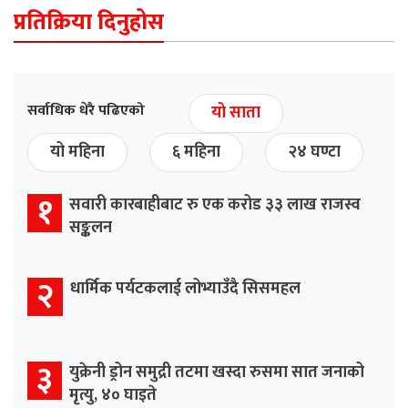
प्रतिक्रिया दिनुहोस
सर्वाधिक धेरै पढिएको
यो साता
यो महिना
६ महिना
२४ घण्टा
१
सवारी कारबाहीबाट रु एक करोड ३३ लाख राजस्व
सङ्कलन
२
धार्मिक पर्यटकलाई लोभ्याउँदै सिसमहल
३
युक्रेनी ड्रोन समुद्री तटमा खस्दा रुसमा सात जनाको
मृत्यु, ४० घाइते