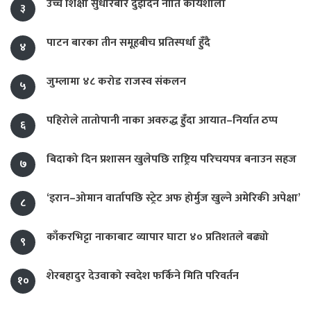
उच्च शिक्षा सुधारबारे दुईदिने नीति कार्यशाला
३
पाटन बारका तीन समूहबीच प्रतिस्पर्धा हुँदै
४
जुम्लामा ४८ करोड राजस्व संकलन
५
पहिरोले तातोपानी नाका अवरुद्ध हुँदा आयात–निर्यात ठप्प
६
बिदाको दिन प्रशासन खुलेपछि राष्ट्रिय परिचयपत्र बनाउन सहज
७
‘इरान–ओमान वार्तापछि स्ट्रेट अफ होर्मुज खुल्ने अमेरिकी अपेक्षा’
८
काँकरभिट्टा नाकाबाट व्यापार घाटा ४० प्रतिशतले बढ्यो
९
शेरबहादुर देउवाको स्वदेश फर्किने मिति परिवर्तन
१०