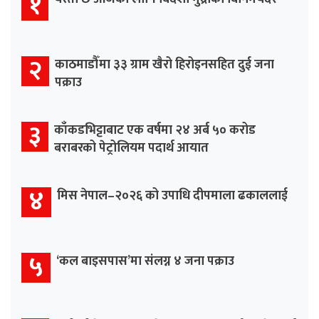
१
२
काठमाडौँमा ३३ ग्राम खैरो हिरोइनसहित दुई जना
पक्राउ
३
काँकडभिट्टाबाट एक वर्षमा २४ अर्ब ५० करोड
बराबरको पेट्रोलियम पदार्थ आयात
४
मिस नेपाल–२०२६ को उपाधि दीपमाला ढकाललाई
५
‘कल बाइसपास’मा संलग्न ४ जना पक्राउ