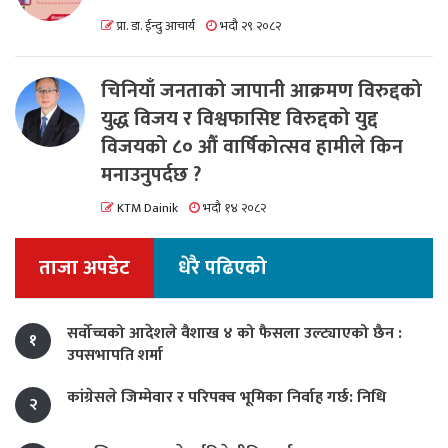
प्रा. डा. ईन्दु आचार्य
भदौ २९ २०८२
चिनियाँ जनताको जापानी आक्रमण विरुद्दको
युद्ध विजय र विश्वफासिष्ट विरुद्दको युद्द
विजयको ८० औं वार्षिकोत्सव हामीले किन
मनाउनुपर्दछ ?
KTM Dainik
भदौ १४ २०८२
ताजा अपडेट
धेरै पढिएको
सर्वोच्चको आदेशले वैशाख ४ को फैसला उल्ट्याएको छैन :
१
उपसभापति शर्मा
कांग्रेसले जिम्मेवार र परिपक्व भूमिका निर्वाह गर्छ: निधि
२