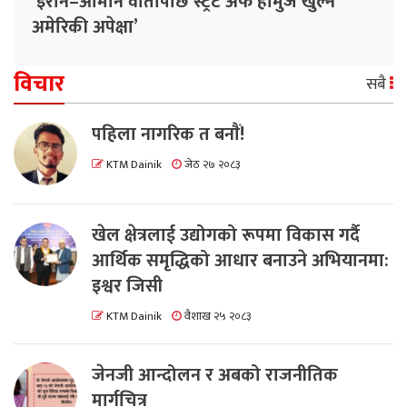
‘इरान–ओमान वार्तापछि स्ट्रेट अफ होर्मुज खुल्ने
अमेरिकी अपेक्षा’
विचार
सबै
पहिला नागरिक त बनाैं!
KTM Dainik
जेठ २७ २०८३
खेल क्षेत्रलाई उद्योगको रूपमा विकास गर्दै
आर्थिक समृद्धिको आधार बनाउने अभियानमा:
इश्वर जिसी
KTM Dainik
वैशाख २५ २०८३
जेनजी आन्दोलन र अबको राजनीतिक
मार्गचित्र