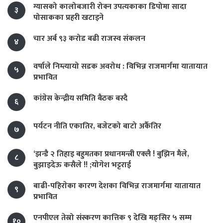
ग्यासको कालोबजारी रोक्न उपत्यकाका डिपोमा सादा
३
पोसाकका प्रहरी खटाइने
चार अर्ब ९३ करोड बढी राजस्व संकलन
४
वर्षाले निम्त्यायो सडक अवरोध : विभिन्न राजमार्गमा यातायात
५
प्रभावित
कांग्रेस केन्द्रीय समिति बैठक बस्दै
६
पर्यटन नीति एकातिर, बजेटको बाटो अर्कैतिर
७
‘झन्डै २ तिहाइ बहुमतका प्रधानमन्त्री एक्लै ! बुझिन मैले,
८
बुझाइदेऊ कसैले !! ;योगेश भट्टराई
बाढी-पहिराेका कारण देशका विभिन्न राजमार्गमा यातायात
९
प्रभावित
एनपीएल तेस्रो संस्करण कात्तिक ९ देखि मङ्सिर ५ सम्म
१०