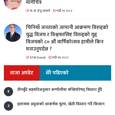
मार्गचित्र
प्रा. डा. ईन्दु आचार्य
भदौ २९ २०८२
चिनियाँ जनताको जापानी आक्रमण विरुद्दको
युद्ध विजय र विश्वफासिष्ट विरुद्दको युद्द
विजयको ८० औं वार्षिकोत्सव हामीले किन
मनाउनुपर्दछ ?
KTM Dainik
भदौ १४ २०८२
ताजा अपडेट
धेरै पढिएको
तीनबुँदे सहमतिअनुसार कर्णालीमा मन्त्रिपरिषद् विस्तार हुँदै
१
इलाममा अदुवाको आकर्षक मूल्य, खेती विस्तार गर्दै किसान
२