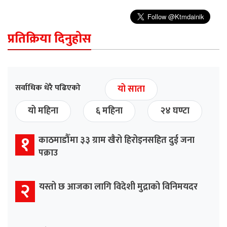
प्रतिक्रिया दिनुहोस
सर्वाधिक धेरै पढिएको
यो साता
यो महिना
६ महिना
२४ घण्टा
१
काठमाडौँमा ३३ ग्राम खैरो हिरोइनसहित दुई जना
पक्राउ
२
यस्तो छ आजका लागि विदेशी मुद्राको विनिमयदर