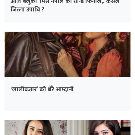
आज बेलुका ‘मिस नेपाल’को ग्रान्ड फिनाले,, कसले
जित्ला उपाधि ?
‘लालीबजार’ को धेरै आम्दानी