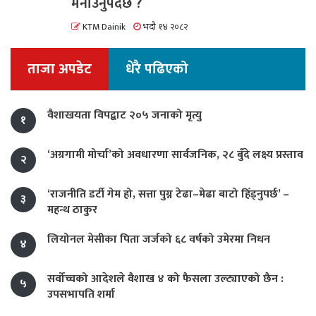
मनाउनुपर्दछ ?
KTM Dainik
भदौ १४ २०८२
ताजा अपडेट
धेरै पढिएको
वैशाखयता विपद्बाट २०५ जनाको मृत्यु
१
‘अग्रगामी मोर्चा’को अवधारणा सार्वजनिक, २८ बुँदे लक्ष्य प्रस्ताव
२
‘राजनीति डर्टी गेम हो, सत्ता पुग्न टेढा–मेढा बाटो हिँड्नुपर्छ’ –
३
महन्थ ठाकुर
लियोनल मेसीका पिता जर्जको ६८ वर्षको उमेरमा निधन
४
सर्वोच्चको आदेशले वैशाख ४ को फैसला उल्ट्याएको छैन :
५
उपसभापति शर्मा