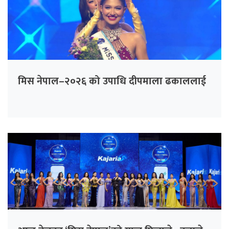
मिस नेपाल–२०२६ को उपाधि दीपमाला ढकाललाई