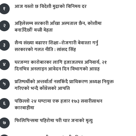
आज यस्तो छ विदेशी मुद्राको विनिमय दर
१
अहिलेसम्म सरकारी आँखा अस्पताल छैन, कोशीमा
२
बनाउँदैछौँः मन्त्री मेहता
सैन्य संख्या बढाएर शिक्षा–रोजगारी बेवास्ता गर्नु
३
सरकारको गलत नीति : सांसद सिंह
घरजग्गा कारोबारका लागि इजाजतपत्र अनिवार्य, २१
४
दिनभित्र अनलाइन आवेदन दिन विभागको आग्रह
प्रतिष्पर्धीको अन्तर्वार्ता नसकिँदै प्राधिकरण अध्यक्ष नियुक्त
५
गरिएको भन्दै काँग्रेसको आपत्ति
पछिल्लो २४ घण्टामा एक हजार १७३ सवारीसाधन
६
कारबाहीमा
फिलिपिन्समा पहिरोमा परी चार जनाको मृत्यु
७