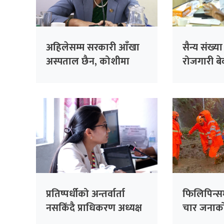
अहिलेसम्म सरकारी आँखा
सैन्य संख्य
अस्पताल छैन, कोशीमा
रोजगारी बेवा
बनाउँदैछौँः मन्त्री मेहता
सरकारको 
सांसद सिंह
प्रतिष्पर्धीको अन्तर्वार्ता
फिलिपिन्स
नसकिँदै प्राधिकरण अध्यक्ष
चार जनाको 
नियुक्त गरिएको भन्दै