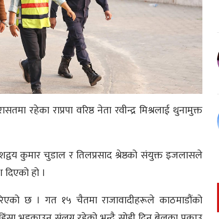
तमा रहेका राप्रपा वरिष्ठ नेता रवीन्द्र मिश्रलाई थुनामुक्त
ीशद्वय कुमार चुडाल र तिलप्रसाद श्रेष्ठको संयुक्त इजलासले
श दिएको हो ।
गरिएको छ । गत १५ चैतमा राजावादीहरूले काठमाडौंको
 हिंसा भड्काउन संलग्न रहेको भन्दै सोही दिन बेलुका पक्राउ