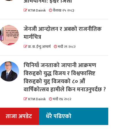
अभियानमा: इश्वर जिसी
KTM Dainik
वैशाख २५ २०८३
जेनजी आन्दोलन र अबको राजनीतिक
मार्गचित्र
प्रा. डा. ईन्दु आचार्य
भदौ २९ २०८२
चिनियाँ जनताको जापानी आक्रमण
विरुद्दको युद्ध विजय र विश्वफासिष्ट
विरुद्दको युद्द विजयको ८० औं
वार्षिकोत्सव हामीले किन मनाउनुपर्दछ ?
KTM Dainik
भदौ १४ २०८२
ताजा अपडेट
धेरै पढिएको