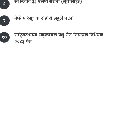
सशस्त्रका ३३ एसपी सरुवा (सूचीसहित)
८
नेप्से परिसूचक दोहोरो अङ्कले घट्यो
९
राष्ट्रियसभामा सङ्क्रामक पशु रोग नियन्त्रण विधेयक,
१०
२०८३ पेस