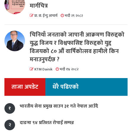
मार्गचित्र
प्रा. डा. ईन्दु आचार्य
भदौ २९ २०८२
चिनियाँ जनताको जापानी आक्रमण विरुद्दको
युद्ध विजय र विश्वफासिष्ट विरुद्दको युद्द
विजयको ८० औं वार्षिकोत्सव हामीले किन
मनाउनुपर्दछ ?
KTM Dainik
भदौ १४ २०८२
ताजा अपडेट
धेरै पढिएको
भारतीय सेना प्रमुख साउन ३१ गते नेपाल आउँदै
१
दाङमा ९४ प्रतिशत रोपाइँ सम्पन्न
२