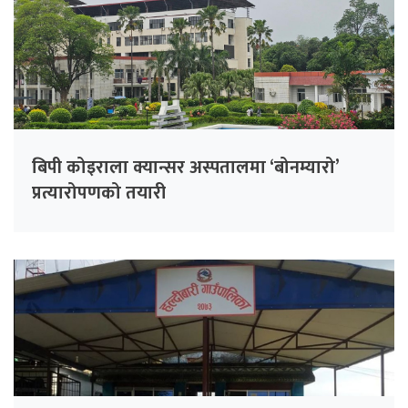
बिपी कोइराला क्यान्सर अस्पतालमा ‘बोनम्यारो’
प्रत्यारोपणको तयारी