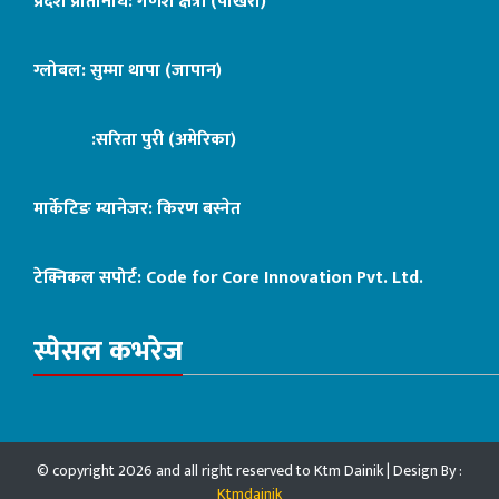
प्रदेश प्रतिनिधि: गणेश क्षेत्री (पोखरा)
ग्लोबल: सुम्मा थापा (जापान)
:सरिता पुरी (अमेरिका)
मार्केटिङ म्यानेजर: किरण बस्नेत
टेक्निकल सपोर्ट:
Code for Core Innovation Pvt. Ltd.
स्पेसल कभरेज
© copyright 2026 and all right reserved to Ktm Dainik | Design By :
Ktmdainik