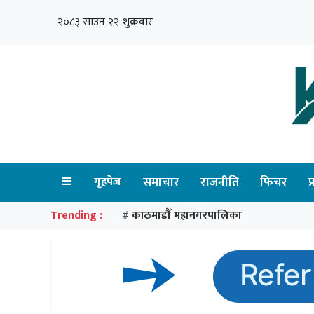
२०८३ साउन २२ शुक्रवार
गृहपेज
समाचार
राजनीति
फिचर
प
Trending :
काठमाडौँ महानगरपालिका
#