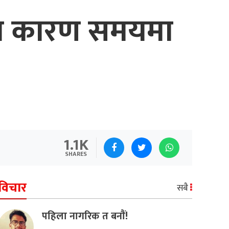
मका कारण समयमा
1.1K
SHARES
विचार
सबै
पहिला नागरिक त बनाैं!