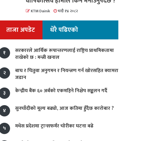
वार्षिकोत्सव हामीले किन मनाउनुपर्दछ ?
KTM Dainik
भदौ १४ २०८२
ताजा अपडेट
धेरै पढिएको
सरकारले आर्थिक रूपान्तरणलाई राष्ट्रिय प्राथमिकतामा
१
राखेको छ : मन्त्री खनाल
बाघ र चितुवा अनुगमन र नियन्त्रण गर्न खोरसहित क्यामरा
२
जडान
केन्द्रीय बैंक ६० अर्बको एकमहिने निक्षेप सङ्कलन गर्दै
३
सुनचाँदीको मूल्य बढ्यो, आज कतिमा हुँदैछ कारोबार ?
४
मधेस प्रदेशमा ट्रान्सफर्मर चोरीका घटना बढे
५