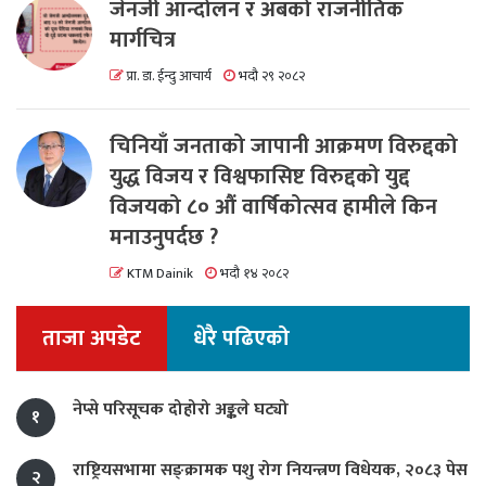
जेनजी आन्दोलन र अबको राजनीतिक
मार्गचित्र
प्रा. डा. ईन्दु आचार्य
भदौ २९ २०८२
चिनियाँ जनताको जापानी आक्रमण विरुद्दको
युद्ध विजय र विश्वफासिष्ट विरुद्दको युद्द
विजयको ८० औं वार्षिकोत्सव हामीले किन
मनाउनुपर्दछ ?
KTM Dainik
भदौ १४ २०८२
ताजा अपडेट
धेरै पढिएको
नेप्से परिसूचक दोहोरो अङ्कले घट्यो
१
राष्ट्रियसभामा सङ्क्रामक पशु रोग नियन्त्रण विधेयक, २०८३ पेस
२