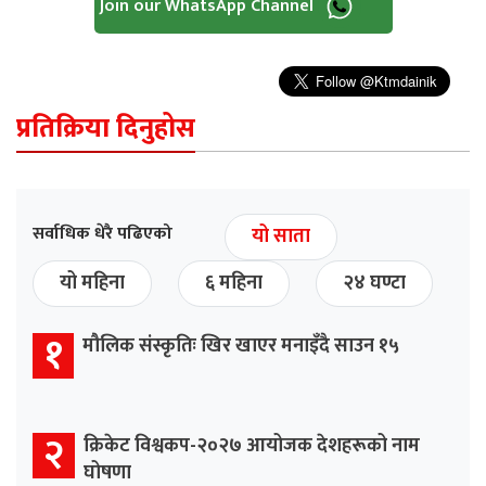
Join our WhatsApp Channel
प्रतिक्रिया दिनुहोस
सर्वाधिक धेरै पढिएको
यो साता
यो महिना
६ महिना
२४ घण्टा
१
मौलिक संस्कृतिः खिर खाएर मनाइँदै साउन १५
२
क्रिकेट विश्वकप-२०२७ आयोजक देशहरूको नाम
घोषणा