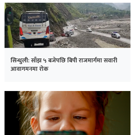
सिन्धुली: साँझ ५ बजेपछि बिपी राजमार्गमा सवारी
आवागमनमा रोक