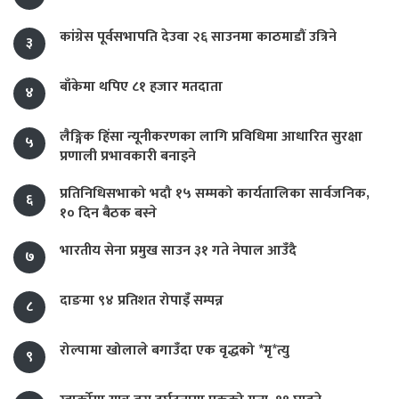
कांग्रेस पूर्वसभापति देउवा २६ साउनमा काठमाडौं उत्रिने
३
बाँकेमा थपिए ८१ हजार मतदाता
४
लैङ्गिक हिंसा न्यूनीकरणका लागि प्रविधिमा आधारित सुरक्षा
५
प्रणाली प्रभावकारी बनाइने
प्रतिनिधिसभाको भदौ १५ सम्मको कार्यतालिका सार्वजनिक,
६
१० दिन बैठक बस्ने
भारतीय सेना प्रमुख साउन ३१ गते नेपाल आउँदै
७
दाङमा ९४ प्रतिशत रोपाइँ सम्पन्न
८
रोल्पामा खोलाले बगाउँदा एक वृद्धको *मृ*त्यु
९