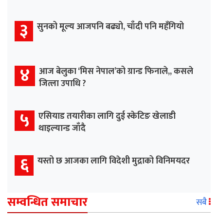
३
सुनको मूल्य आजपनि बढ्यो, चाँदी पनि महँगियो
४
आज बेलुका ‘मिस नेपाल’को ग्रान्ड फिनाले,, कसले
जित्ला उपाधि ?
५
एसियाड तयारीका लागि दुई स्केटिङ खेलाडी
थाइल्यान्ड जाँदै
६
यस्तो छ आजका लागि विदेशी मुद्राको विनिमयदर
सम्वन्धित समाचार
सबै