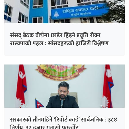
संसद् बैठक बीचैमा छाडेर हिँड्ने प्रवृत्ति रोक्न
रास्वपाको पहल : सांसदहरूको हाजिरी विश्लेषण
गरिँदै
सरकारको तीनमहिने ‘रिपोर्ट कार्ड’ सार्वजनिक : ३८४
निर्णय, ३२ हजार गुनासो फर्छ्योट