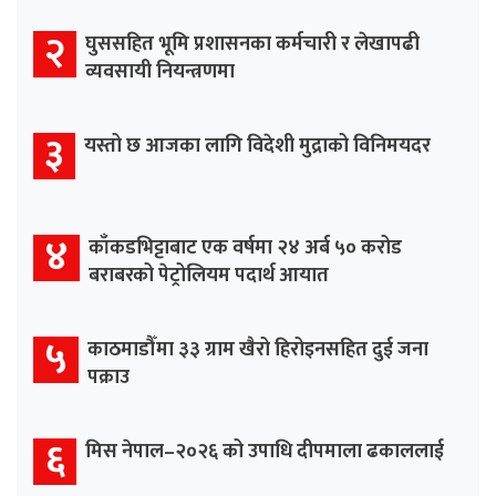
२
घुससहित भूमि प्रशासनका कर्मचारी र लेखापढी
व्यवसायी नियन्त्रणमा
३
यस्तो छ आजका लागि विदेशी मुद्राको विनिमयदर
४
काँकडभिट्टाबाट एक वर्षमा २४ अर्ब ५० करोड
बराबरको पेट्रोलियम पदार्थ आयात
५
काठमाडौँमा ३३ ग्राम खैरो हिरोइनसहित दुई जना
पक्राउ
६
मिस नेपाल–२०२६ को उपाधि दीपमाला ढकाललाई