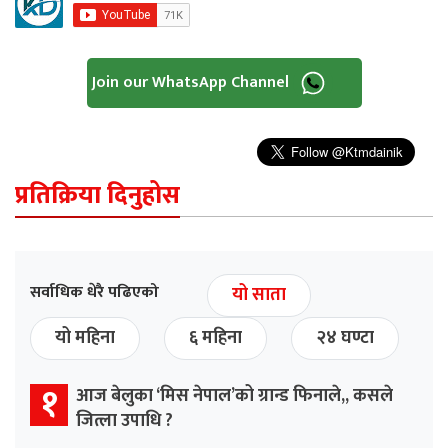
Join our WhatsApp Channel
प्रतिक्रिया दिनुहोस
सर्वाधिक धेरै पढिएको
यो साता
यो महिना
६ महिना
२४ घण्टा
१
आज बेलुका ‘मिस नेपाल’को ग्रान्ड फिनाले,, कसले
जित्ला उपाधि ?