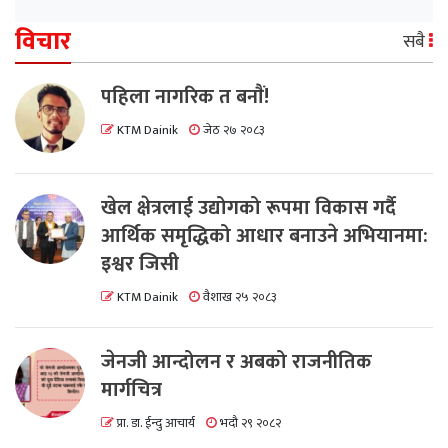
विचार
सबै
पहिला नागरिक त बनाैं!
KTM Dainik
जेठ २७ २०८३
खेल क्षेत्रलाई उद्योगको रूपमा विकास गर्दै
आर्थिक समृद्धिको आधार बनाउने अभियानमा:
इश्वर जिसी
KTM Dainik
वैशाख २५ २०८३
जेनजी आन्दोलन र अबको राजनीतिक
मार्गचित्र
प्रा. डा. ईन्दु आचार्य
भदौ २९ २०८२