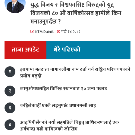
युद्ध विजय र विश्वफासिष्ट विरुद्दको युद्द
विजयको ८० औं वार्षिकोत्सव हामीले किन
मनाउनुपर्दछ ?
KTM Dainik
भदौ १४ २०८२
ताजा अपडेट
धेरै पढिएको
झापामा मतदाता नामावलीमा नाम दर्ता गर्न राष्ट्रिय परिचयपत्रको
१
प्रयोग बढ्दो
लागुऔषधसहित विभिन्न स्थानबाट २० जना पक्राउ
२
कहिलेकाहीँ एक्लै लड्नुपर्छः प्रधानमन्त्री साह
३
आइपिपीसँगको नयाँ सहमतिले विद्युत् प्राधिकरणलाई एक
४
अर्बभन्दा बढी दायित्वको जोखिम