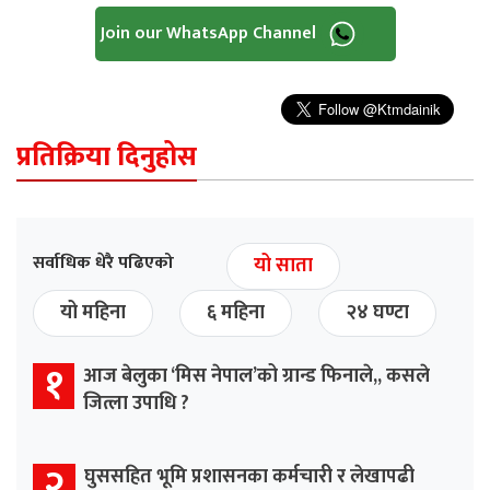
Join our WhatsApp Channel
प्रतिक्रिया दिनुहोस
सर्वाधिक धेरै पढिएको
यो साता
यो महिना
६ महिना
२४ घण्टा
१
आज बेलुका ‘मिस नेपाल’को ग्रान्ड फिनाले,, कसले
जित्ला उपाधि ?
२
घुससहित भूमि प्रशासनका कर्मचारी र लेखापढी