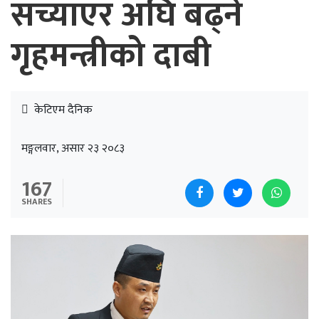
सच्याएर अघि बढ्ने
गृहमन्त्रीको दाबी
केटिएम दैनिक
मङ्गलवार, असार २३ २०८३
167
SHARES