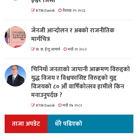
इश्वर जिसी
KTM Dainik
वैशाख २५ २०८३
जेनजी आन्दोलन र अबको राजनीतिक
मार्गचित्र
प्रा. डा. ईन्दु आचार्य
भदौ २९ २०८२
चिनियाँ जनताको जापानी आक्रमण विरुद्दको
युद्ध विजय र विश्वफासिष्ट विरुद्दको युद्द
विजयको ८० औं वार्षिकोत्सव हामीले किन
मनाउनुपर्दछ ?
KTM Dainik
भदौ १४ २०८२
ताजा अपडेट
धेरै पढिएको