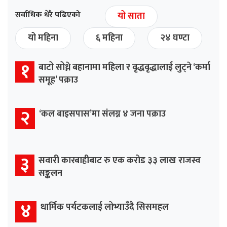
सर्वाधिक धेरै पढिएको
यो साता
यो महिना
६ महिना
२४ घण्टा
१
बाटो सोध्ने बहानामा महिला र वृद्धवृद्धालाई लुट्ने ‘कर्मा
समूह’ पक्राउ
२
‘कल बाइसपास’मा संलग्न ४ जना पक्राउ
३
सवारी कारबाहीबाट रु एक करोड ३३ लाख राजस्व
सङ्कलन
४
धार्मिक पर्यटकलाई लोभ्याउँदै सिसमहल