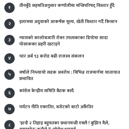
तीनबुँदे सहमतिअनुसार कर्णालीमा मन्त्रिपरिषद् विस्तार हुँदै
१
इलाममा अदुवाको आकर्षक मूल्य, खेती विस्तार गर्दै किसान
२
ग्यासको कालोबजारी रोक्न उपत्यकाका डिपोमा सादा
३
पोसाकका प्रहरी खटाइने
चार अर्ब ९३ करोड बढी राजस्व संकलन
४
वर्षाले निम्त्यायो सडक अवरोध : विभिन्न राजमार्गमा यातायात
५
प्रभावित
कांग्रेस केन्द्रीय समिति बैठक बस्दै
६
पर्यटन नीति एकातिर, बजेटको बाटो अर्कैतिर
७
‘झन्डै २ तिहाइ बहुमतका प्रधानमन्त्री एक्लै ! बुझिन मैले,
८