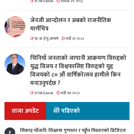
KTM Dainik
वैशाख २५ २०८३
जेनजी आन्दोलन र अबको राजनीतिक
मार्गचित्र
प्रा. डा. ईन्दु आचार्य
भदौ २९ २०८२
चिनियाँ जनताको जापानी आक्रमण विरुद्दको
युद्ध विजय र विश्वफासिष्ट विरुद्दको युद्द
विजयको ८० औं वार्षिकोत्सव हामीले किन
मनाउनुपर्दछ ?
KTM Dainik
भदौ १४ २०८२
ताजा अपडेट
धेरै पढिएको
सिकाइ चौतारी: शिक्षामा गुणस्तर र पहुँच विस्तारको डिजिटल
१