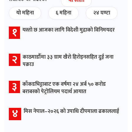
यो साता
यो महिना
६ महिना
२४ घण्टा
१
यस्तो छ आजका लागि विदेशी मुद्राको विनिमयदर
२
काठमाडौँमा ३३ ग्राम खैरो हिरोइनसहित दुई जना
पक्राउ
३
काँकडभिट्टाबाट एक वर्षमा २४ अर्ब ५० करोड
बराबरको पेट्रोलियम पदार्थ आयात
४
मिस नेपाल–२०२६ को उपाधि दीपमाला ढकाललाई