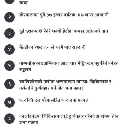
यात्रा
ढोरपाटनमा पुगे ३७ हजार पर्यटक, ४७ लाख आम्दानी
२
दुई दशकपछि फेरि चल्यो हेटौंडा कपडा उद्योगको तान
३
बैतडीका १७८ जनाले घरमै पाए राहदानी
४
वाग्मती सफाइ अभियानः आज चार मेट्रिकटन नकुहिने फोहर
५
सङ्कलन
कालिकोटको पलाँता अस्पतालमा ताण्डव: चिकित्सक र
६
नर्समाथि दुर्व्यवहार गर्ने तीन जना पक्राउ
चार क्विन्टल गाँजासहित चार जना पक्राउ
७
कालीकोटमा चिकित्सकलाई दुर्व्यवहार गरेको आरोपमा तीन
८
जना पक्राउ