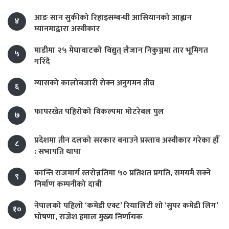
आङ सान सुकीको रिहाइसम्बन्धी आसियानको आह्वान
४
म्यानमाद्वारा अस्वीकार
माडीमा २५ मेघावाटको विद्युत् लैजान निकुञ्जमा तार भूमिगत
५
गरिँदै
ग्यासको कालोबजारी रोक्न अनुगमन तीव्र
६
फापरखेत पहिरोको विकल्पमा मोटरेबल पुल
७
प्रदेशमा तीन दलको सरकार बनाउने प्रस्ताव अस्वीकार गरेका हौँ
८
: सभापति थापा
कान्ति राजमार्ग स्तरोन्नतिमा ५० प्रतिशत प्रगति, समयमै सक्ने
९
निर्माण कम्पनीको दाबी
नेपालको पहिलो ‘कमेडी एक्ट’ रियालिटी शो ‘सुपर कमेडी लिग’
१०
घोषणा, राजेश हमाल मुख्य निर्णायक