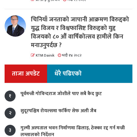
चिनियाँ जनताको जापानी आक्रमण विरुद्दको
युद्ध विजय र विश्वफासिष्ट विरुद्दको युद्द
विजयको ८० औं वार्षिकोत्सव हामीले किन
मनाउनुपर्दछ ?
KTM Dainik
भदौ १४ २०८२
ताजा अपडेट
धेरै पढिएको
पूर्वमन्त्री गोविन्दराज जोशीले पाए सबै कैद छुट
१
सुदूरपश्चिम रोयल्समा फर्किए सेफ अली जैब
२
गुल्मी अस्पताल भवन निर्माणमा ढिलाइ, ठेक्का रद्द गर्न मन्त्री
३
लम्सालको निर्देशन