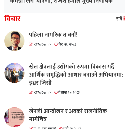
कमेडी लिग’ घोषणा, राजेश हमाल मुख्य निर्णायक
विचार
सबै
पहिला नागरिक त बनाैं!
KTM Dainik
जेठ २७ २०८३
खेल क्षेत्रलाई उद्योगको रूपमा विकास गर्दै
आर्थिक समृद्धिको आधार बनाउने अभियानमा:
इश्वर जिसी
KTM Dainik
वैशाख २५ २०८३
जेनजी आन्दोलन र अबको राजनीतिक
मार्गचित्र
प्रा. डा. ईन्दु आचार्य
भदौ २९ २०८२