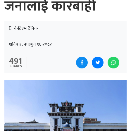
जनालाई कारबाही
केटिएम दैनिक
शनिवार, फाल्गुन १६ २०८२
491
SHARES