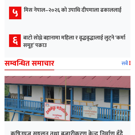
५
मिस नेपाल–२०२६ को उपाधि दीपमाला ढकाललाई
६
बाटो सोध्ने बहानामा महिला र वृद्धवृद्धालाई लुट्ने ‘कर्मा
समूह’ पक्राउ
सम्वन्धित समाचार
सबै
कृषिउपज सङ्कलन तथा बजारीकरण केन्द्र निर्माण हुँदै