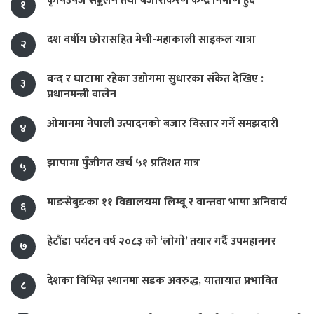
कृषिउपज सङ्कलन तथा बजारीकरण केन्द्र निर्माण हुँदै
१
दश वर्षीय छोरासहित मेची-महाकाली साइकल यात्रा
२
बन्द र घाटामा रहेका उद्योगमा सुधारका संकेत देखिए :
३
प्रधानमन्त्री बालेन
ओमानमा नेपाली उत्पादनको बजार विस्तार गर्ने समझदारी
४
झापामा पुँजीगत खर्च ५१ प्रतिशत मात्र
५
माङसेबुङका ११ विद्यालयमा लिम्बू र वान्तवा भाषा अनिवार्य
६
हेटौंडा पर्यटन वर्ष २०८३ को ‘लाेगाे’ तयार गर्दै उपमहानगर
७
देशका विभिन्न स्थानमा सडक अवरुद्ध, यातायात प्रभावित
८