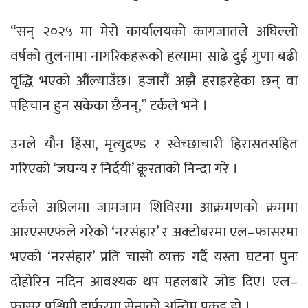
“सन् २०२५ मा मेरो कार्यालयको कागजातले अघिल्लो
वर्षको तुलनामा नागरिकहरूको हत्यामा साढे दुई गुणा बढी
वृद्धि भएको औंल्याउँछ। हजारौं अझै हराइरहेका छन् वा
पहिचान हुन सकेका छैनन्,” टर्कले भने ।
उनले यौन हिंसा, मृत्युदण्ड र स्वेच्छाचारी हिरासतसहित
गरिएको ‘जघन्य र निर्दयी’ क्रूरताको निन्दा गरे ।
टर्कले अप्रिलमा जामजाम शिविरमा आक्रमणको क्रममा
आरएसएफले गरेको ‘नरसंहार’ र अक्टोबरमा एल–फासरमा
भएको ‘नरसंहार’ प्रति चासो व्यक्त गर्दै यस्ता घटना पुनः
दोहोरिन नदिन आवश्यक थप पहलबारे जोड दिए। एल–
फासर पश्चिमी डार्फरमा सेनाको अन्तिम पकड हो ।