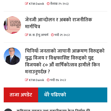
KTM Dainik
वैशाख २५ २०८३
जेनजी आन्दोलन र अबको राजनीतिक
मार्गचित्र
प्रा. डा. ईन्दु आचार्य
भदौ २९ २०८२
चिनियाँ जनताको जापानी आक्रमण विरुद्दको
युद्ध विजय र विश्वफासिष्ट विरुद्दको युद्द
विजयको ८० औं वार्षिकोत्सव हामीले किन
मनाउनुपर्दछ ?
KTM Dainik
भदौ १४ २०८२
ताजा अपडेट
धेरै पढिएको