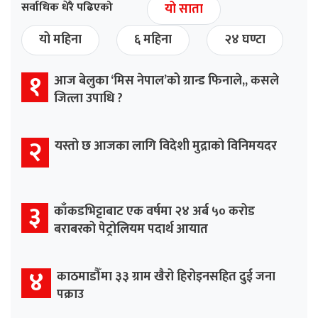
सर्वाधिक धेरै पढिएको
यो साता
यो महिना
६ महिना
२४ घण्टा
१
आज बेलुका ‘मिस नेपाल’को ग्रान्ड फिनाले,, कसले
जित्ला उपाधि ?
२
यस्तो छ आजका लागि विदेशी मुद्राको विनिमयदर
३
काँकडभिट्टाबाट एक वर्षमा २४ अर्ब ५० करोड
बराबरको पेट्रोलियम पदार्थ आयात
४
काठमाडौँमा ३३ ग्राम खैरो हिरोइनसहित दुई जना
पक्राउ