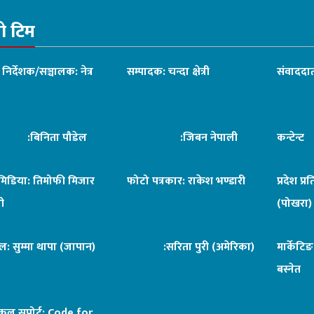
रो टिम
ध निर्देशक/सञ्चालक: नेत्र
सम्पादक: चन्दा क्षेत्री
संवाददात
िनिता पौडेल
:जिबन नेपाली
कन्टेन्
िमिडिया: तिमोफी मिजार
फोटो पत्रकार: राकेश भण्डारी
प्रदेश प्र
ी
(पोखरा)
ल: सुम्मा थापा (जापान)
:सरिता पुरी (अमेरिका)
मार्केटि
बस्नेत
िकल सपोर्ट:
Code for