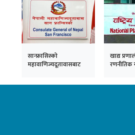
सान्फ्रासिस्को
खाद्य प्रणा
महावाणिज्यदूतावासबाट
रणनीतिक 
भदौ १५ सम्म सेवा प्रवाह हुने
विवरण सङ्क
तहसँग समन