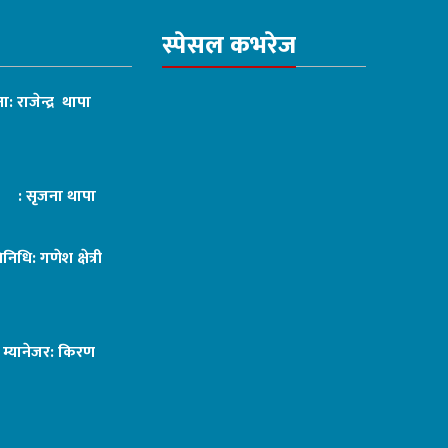
स्पेसल कभरेज
ा: राजेन्द्र थापा
ट : सृजना थापा
तिनिधि: गणेश क्षेत्री
ङ म्यानेजर: किरण