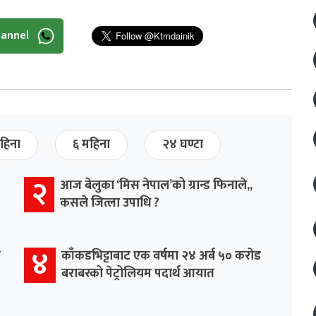
hannel
हिना
६ महिना
२४ घण्टा
२
आज बेलुका ‘मिस नेपाल’को ग्रान्ड फिनाले,,
कसले जित्ला उपाधि ?
४
र
काँकडभिट्टाबाट एक वर्षमा २४ अर्ब ५० करोड
बराबरको पेट्रोलियम पदार्थ आयात