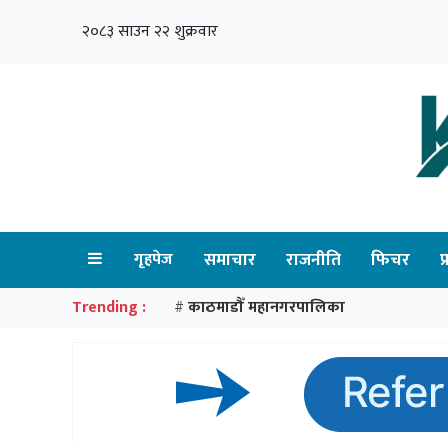
२०८३ साउन २२ शुक्रवार
गृहपेज
समाचार
राजनीति
फिचर
प
Trending :
काठमाडौँ महानगरपालिका
#