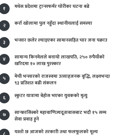
मधेस प्रदेशमा ट्रान्सफर्मर चोरीका घटना बढे
१
कर्रा खोलामा पुल नहुँदा स्थानीयलाई समस्या
२
भन्सार छलेर ल्याइएका सामानसहित चार जना पक्राउ
३
सामान्य किनमेलले बनायो लाखपति, २५० रुपैयाँको
४
खरिदमा १० लाख पुरस्कार
मेची भन्सारको राजस्वमा उत्साहजनक वृद्धि, लक्ष्यभन्दा
५
९३ प्रतिशत बढी संकलन
स्कुटर यात्रामा बेहोस भएका युवकको मृत्यु
६
सान्फ्रासिस्को महावाणिज्यदूतावासबाट भदौ १५ सम्म
७
सेवा प्रवाह हुने
यस्तो छ आजको तरकारी तथा फलफूलको मूल्य
८