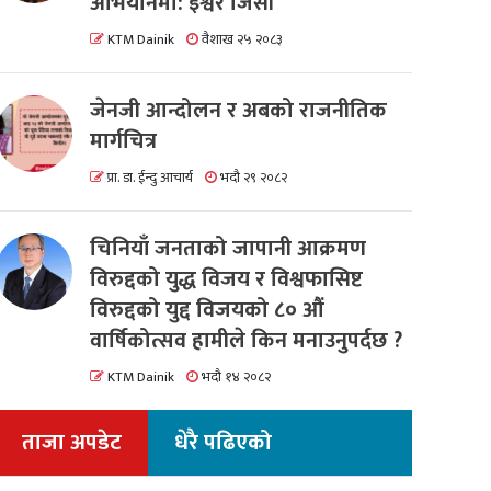
अभियानमा: इश्वर जिसी
KTM Dainik
वैशाख २५ २०८३
जेनजी आन्दोलन र अबको राजनीतिक
मार्गचित्र
प्रा. डा. ईन्दु आचार्य
भदौ २९ २०८२
चिनियाँ जनताको जापानी आक्रमण
विरुद्दको युद्ध विजय र विश्वफासिष्ट
विरुद्दको युद्द विजयको ८० औं
वार्षिकोत्सव हामीले किन मनाउनुपर्दछ ?
KTM Dainik
भदौ १४ २०८२
ताजा अपडेट
धेरै पढिएको