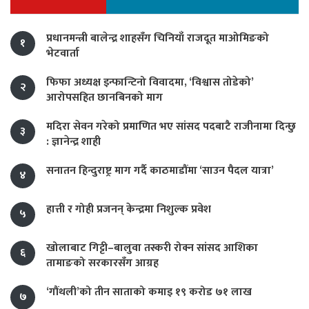
प्रधानमन्त्री बालेन्द्र शाहसँग चिनियाँ राजदूत माओमिङको
१
भेटवार्ता
फिफा अध्यक्ष इन्फान्टिनो विवादमा, ‘विश्वास तोडेको’
२
आरोपसहित छानबिनको माग
मदिरा सेवन गरेको प्रमाणित भए सांसद पदबाटै राजीनामा दिन्छु
३
: ज्ञानेन्द्र शाही
सनातन हिन्दुराष्ट्र माग गर्दै काठमाडौंमा ‘साउन पैदल यात्रा’
४
हात्ती र गोही प्रजनन् केन्द्रमा निशुल्क प्रवेश
५
खोलाबाट गिट्टी–बालुवा तस्करी रोक्न सांसद आशिका
६
तामाङको सरकारसँग आग्रह
‘गौंथली’को तीन साताको कमाइ १९ करोड ७१ लाख
७