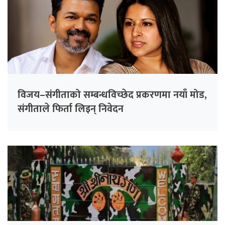
विजय–संगीताको सम्बन्धविच्छेद प्रकरणमा नयाँ मोड,
संगीता‍ले फिर्ता लिइन् निवेदन