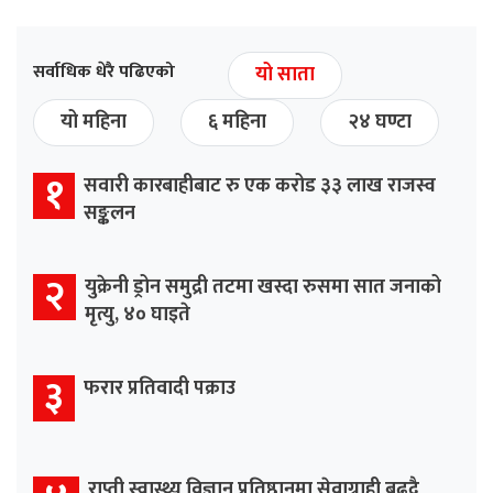
सर्वाधिक धेरै पढिएको
यो साता
यो महिना
६ महिना
२४ घण्टा
१
सवारी कारबाहीबाट रु एक करोड ३३ लाख राजस्व
सङ्कलन
२
युक्रेनी ड्रोन समुद्री तटमा खस्दा रुसमा सात जनाको
मृत्यु, ४० घाइते
३
फरार प्रतिवादी पक्राउ
राप्ती स्वास्थ्य विज्ञान प्रतिष्ठानमा सेवाग्राही बढ्दै