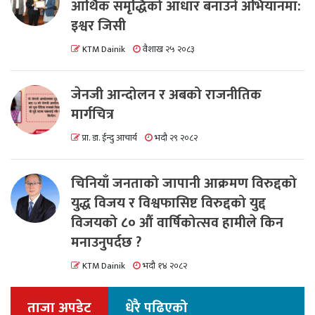
आर्थिक समृद्धिको आधार बनाउने अभियानमा:
इश्वर जिसी
KTM Dainik
वैशाख २५ २०८३
जेनजी आन्दोलन र अबको राजनीतिक
मार्गचित्र
प्रा. डा. ईन्दु आचार्य
भदौ २९ २०८२
चिनियाँ जनताको जापानी आक्रमण विरुद्दको
युद्ध विजय र विश्वफासिष्ट विरुद्दको युद्द
विजयको ८० औं वार्षिकोत्सव हामीले किन
मनाउनुपर्दछ ?
KTM Dainik
भदौ १४ २०८२
ताजा अपडेट
धेरै पढिएको