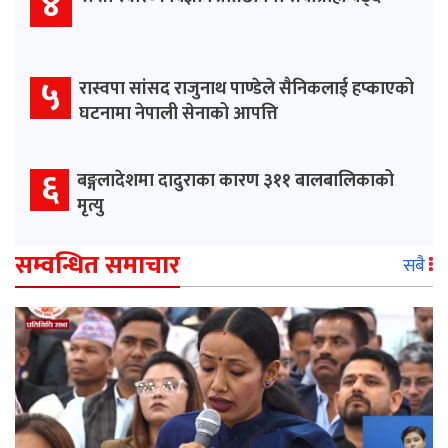
४
५
रास्वपा सांसद राजुनाथ पाण्डेले सैनिकलाई हप्काएको
घटनामा नेपाली सेनाको आपत्ति
६
बङ्गलादेशमा दादुराका कारण ३११ बालबालिकाको
मृत्यु
सम्वन्धित समाचार
सबै