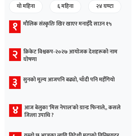
यो महिना
६ महिना
२४ घण्टा
१
मौलिक संस्कृतिः खिर खाएर मनाइँदै साउन १५
२
क्रिकेट विश्वकप-२०२७ आयोजक देशहरूको नाम
घोषणा
३
सुनको मूल्य आजपनि बढ्यो, चाँदी पनि महँगियो
४
आज बेलुका ‘मिस नेपाल’को ग्रान्ड फिनाले,, कसले
जित्ला उपाधि ?
यस्तो छ आजका लागि विदेशी मुद्राको विनिमयदर