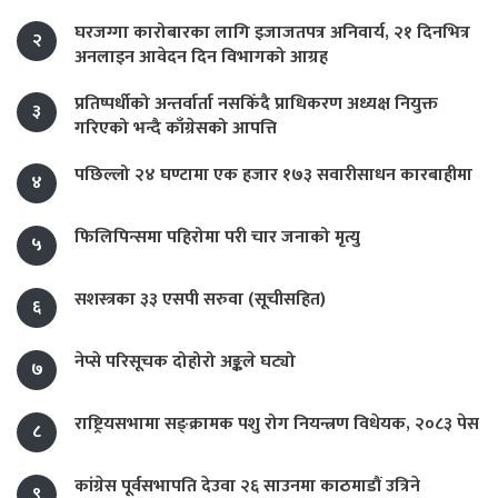
घरजग्गा कारोबारका लागि इजाजतपत्र अनिवार्य, २१ दिनभित्र
२
अनलाइन आवेदन दिन विभागको आग्रह
प्रतिष्पर्धीको अन्तर्वार्ता नसकिँदै प्राधिकरण अध्यक्ष नियुक्त
३
गरिएको भन्दै काँग्रेसको आपत्ति
पछिल्लो २४ घण्टामा एक हजार १७३ सवारीसाधन कारबाहीमा
४
फिलिपिन्समा पहिरोमा परी चार जनाको मृत्यु
५
सशस्त्रका ३३ एसपी सरुवा (सूचीसहित)
६
नेप्से परिसूचक दोहोरो अङ्कले घट्यो
७
राष्ट्रियसभामा सङ्क्रामक पशु रोग नियन्त्रण विधेयक, २०८३ पेस
८
कांग्रेस पूर्वसभापति देउवा २६ साउनमा काठमाडौं उत्रिने
९