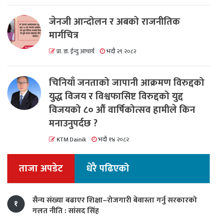
जेनजी आन्दोलन र अबको राजनीतिक
मार्गचित्र
प्रा. डा. ईन्दु आचार्य
भदौ २९ २०८२
चिनियाँ जनताको जापानी आक्रमण विरुद्दको
युद्ध विजय र विश्वफासिष्ट विरुद्दको युद्द
विजयको ८० औं वार्षिकोत्सव हामीले किन
मनाउनुपर्दछ ?
KTM Dainik
भदौ १४ २०८२
ताजा अपडेट
धेरै पढिएको
सैन्य संख्या बढाएर शिक्षा–रोजगारी बेवास्ता गर्नु सरकारको
१
गलत नीति : सांसद सिंह