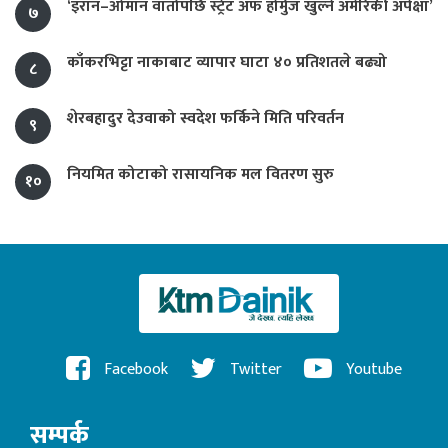
‘इरान–ओमान वार्तापछि स्ट्रेट अफ होर्मुज खुल्ने अमेरिकी अपेक्षा’
७
काँकरभिट्टा नाकाबाट व्यापार घाटा ४० प्रतिशतले बढ्यो
८
शेरबहादुर देउवाको स्वदेश फर्किने मिति परिवर्तन
९
नियमित कोटाको रासायनिक मल वितरण सुरु
१०
Facebook
Twitter
Youtube
सम्पर्क