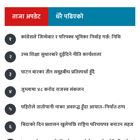
ताजा अपडेट
धेरै पढिएको
कांग्रेसले जिम्मेवार र परिपक्व भूमिका निर्वाह गर्छ: निधि
१
उच्च शिक्षा सुधारबारे दुईदिने नीति कार्यशाला
२
पाटन बारका तीन समूहबीच प्रतिस्पर्धा हुँदै
३
जुम्लामा ४८ करोड राजस्व संकलन
४
पहिरोले तातोपानी नाका अवरुद्ध हुँदा आयात–निर्यात ठप्प
५
बिदाको दिन प्रशासन खुलेपछि राष्ट्रिय परिचयपत्र बनाउन सहज
६