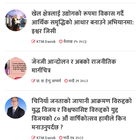
खेल क्षेत्रलाई उद्योगको रूपमा विकास गर्दै
आर्थिक समृद्धिको आधार बनाउने अभियानमा:
इश्वर जिसी
KTM Dainik
वैशाख २५ २०८३
जेनजी आन्दोलन र अबको राजनीतिक
मार्गचित्र
प्रा. डा. ईन्दु आचार्य
भदौ २९ २०८२
चिनियाँ जनताको जापानी आक्रमण विरुद्दको
युद्ध विजय र विश्वफासिष्ट विरुद्दको युद्द
विजयको ८० औं वार्षिकोत्सव हामीले किन
मनाउनुपर्दछ ?
KTM Dainik
भदौ १४ २०८२