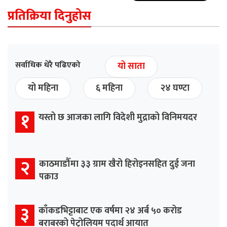
प्रतिक्रिया दिनुहोस
सर्वाधिक धेरै पढिएको
यो साता
यो महिना
६ महिना
२४ घण्टा
१
यस्तो छ आजका लागि विदेशी मुद्राको विनिमयदर
२
काठमाडौँमा ३३ ग्राम खैरो हिरोइनसहित दुई जना
पक्राउ
३
काँकडभिट्टाबाट एक वर्षमा २४ अर्ब ५० करोड
बराबरको पेट्रोलियम पदार्थ आयात