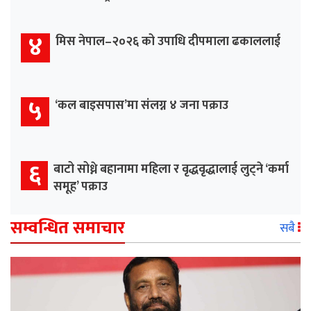
४
मिस नेपाल–२०२६ को उपाधि दीपमाला ढकाललाई
५
‘कल बाइसपास’मा संलग्न ४ जना पक्राउ
६
बाटो सोध्ने बहानामा महिला र वृद्धवृद्धालाई लुट्ने ‘कर्मा
समूह’ पक्राउ
सम्वन्धित समाचार
सबै