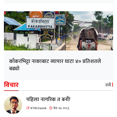
काँकरभिट्टा नाकाबाट व्यापार घाटा ४० प्रतिशतले
बढ्यो
विचार
सबै
पहिला नागरिक त बनाैं!
KTM Dainik
जेठ २७ २०८३