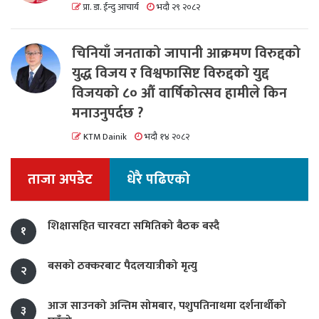
प्रा. डा. ईन्दु आचार्य
भदौ २९ २०८२
चिनियाँ जनताको जापानी आक्रमण विरुद्दको
युद्ध विजय र विश्वफासिष्ट विरुद्दको युद्द
विजयको ८० औं वार्षिकोत्सव हामीले किन
मनाउनुपर्दछ ?
KTM Dainik
भदौ १४ २०८२
ताजा अपडेट
धेरै पढिएको
शिक्षासहित चारवटा समितिको बैठक बस्दै
१
बसको ठक्करबाट पैदलयात्रीको मृत्यु
२
आज साउनको अन्तिम सोमबार, पशुपतिनाथमा दर्शनार्थीको
३