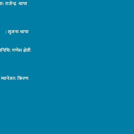
ा: राजेन्द्र थापा
ट : सृजना थापा
तिनिधि: गणेश क्षेत्री
ङ म्यानेजर: किरण