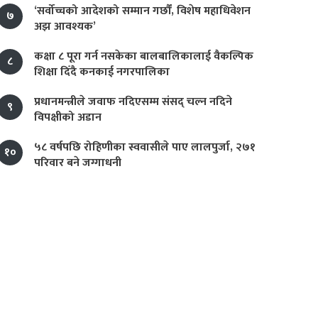
‘सर्वोच्चको आदेशको सम्मान गर्छौं, विशेष महाधिवेशन
७
अझ आवश्यक’
कक्षा ८ पूरा गर्न नसकेका बालबालिकालाई वैकल्पिक
८
शिक्षा दिँदै कनकाई नगरपालिका
प्रधानमन्त्रीले जवाफ नदिएसम्म संसद् चल्न नदिने
९
विपक्षीको अडान
५८ वर्षपछि रोहिणीका स्ववासीले पाए लालपुर्जा, २७१
१०
परिवार बने जग्गाधनी