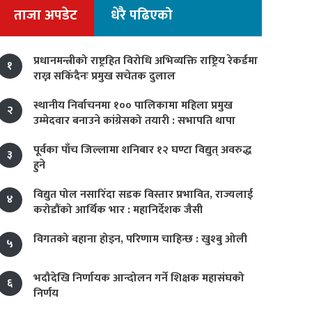
ताजा अपडेट
धेरै पढिएको
प्रधानमन्त्रीको राष्ट्रहित विरोधि अभिव्यक्ति राष्ट्रिय रेकर्डमा
१
राख्न सकिँदैनः प्रमुख सचेतक दुलाल
स्थानीय निर्वाचनमा १०० पालिकामा महिला प्रमुख
२
उम्मेदवार बनाउने कांग्रेसको तयारी : सभापति थापा
पूर्वका पाँच जिल्लामा शनिबार १२ घण्टा विद्युत् अवरुद्ध
३
हुने
विद्युत पोल नसारिँदा सडक विस्तार प्रभावित, राज्यलाई
४
करोडौंको आर्थिक भार : महानिर्देशक जैसी
विगतको बहाना होइन, परिणाम चाहिन्छ : खुश्बु ओली
५
भदौदेखि निर्णायक आन्दोलन गर्ने शिक्षक महासंघको
६
निर्णय