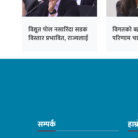
विद्युत पोल नसारिँदा सडक
विगतको बह
विस्तार प्रभावित, राज्यलाई
परिणाम चाहि
करोडौंको आर्थिक भार :
ओली
महानिर्देशक जैसी
सम्पर्क
हाम्