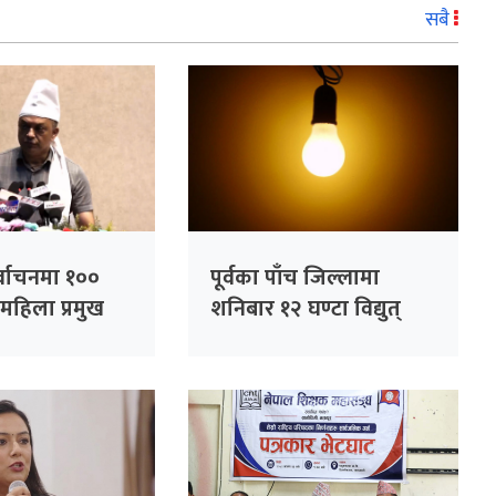
सबै
र्वाचनमा १००
पूर्वका पाँच जिल्लामा
महिला प्रमुख
शनिबार १२ घण्टा विद्युत्
नाउने कांग्रेसको
अवरुद्ध हुने
भापति थापा