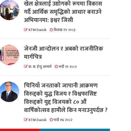
खेल क्षेत्रलाई उद्योगको रूपमा विकास
गर्दै आर्थिक समृद्धिको आधार बनाउने
अभियानमा: इश्वर जिसी
KTM Dainik
वैशाख २५ २०८३
जेनजी आन्दोलन र अबको राजनीतिक
मार्गचित्र
प्रा. डा. ईन्दु आचार्य
भदौ २९ २०८२
चिनियाँ जनताको जापानी आक्रमण
विरुद्दको युद्ध विजय र विश्वफासिष्ट
विरुद्दको युद्द विजयको ८० औं
वार्षिकोत्सव हामीले किन मनाउनुपर्दछ ?
KTM Dainik
भदौ १४ २०८२