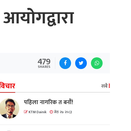
 आयोगद्वारा
479
SHARES
विचार
सबै
पहिला नागरिक त बनाैं!
KTM Dainik
जेठ २७ २०८३