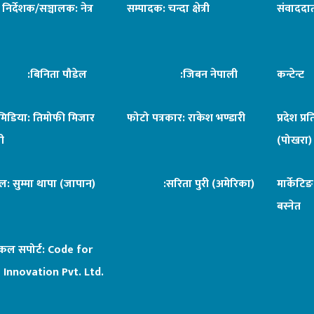
ध निर्देशक/सञ्चालक: नेत्र
सम्पादक: चन्दा क्षेत्री
संवाददात
िनिता पौडेल
:जिबन नेपाली
कन्टेन्
िमिडिया: तिमोफी मिजार
फोटो पत्रकार: राकेश भण्डारी
प्रदेश प्र
ी
(पोखरा)
ल: सुम्मा थापा (जापान)
:सरिता पुरी (अमेरिका)
मार्केटि
बस्नेत
िकल सपोर्ट:
Code for
 Innovation Pvt. Ltd.