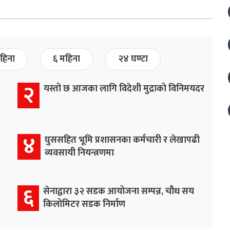
हिना
६ महिना
२४ घण्टा
२
यस्तो छ आजका लागि विदेशी मुद्राको विनिमयदर
४
घुससहित भूमि प्रशासनका कर्मचारी र लेखापढी
व्यवसायी नियन्त्रणमा
६
सेनाद्वारा ३२ सडक आयोजना सम्पन्न, चौध सय
किलोमिटर सडक निर्माण