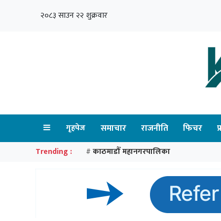
२०८३ साउन २२ शुक्रवार
गृहपेज
समाचार
राजनीति
फिचर
प
Trending :
काठमाडौँ महानगरपालिका
#