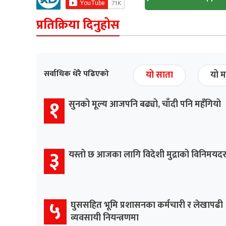
प्रतिक्रिया दिनुहोस
सर्वाधिक धेरै पढिएको
यो साता
यो म
१
सुनको मूल्य आजपनि बढ्यो, चाँदी पनि महँगियो
३
यस्तो छ आजका लागि विदेशी मुद्राको विनिमयद
५
घुससहित भूमि प्रशासनका कर्मचारी र लेखापढी
व्यवसायी नियन्त्रणमा