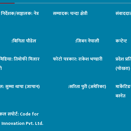
ध निर्देशक/सञ्चालक: नेत्र
सम्पादक: चन्दा क्षेत्री
संवाददात
िनिता पौडेल
:जिबन नेपाली
कन्टेन्
िमिडिया: तिमोफी मिजार
फोटो पत्रकार: राकेश भण्डारी
प्रदेश प्र
ी
(पोखरा)
ल: सुम्मा थापा (जापान)
:सरिता पुरी (अमेरिका)
मार्केटि
बस्नेत
िकल सपोर्ट:
Code for
 Innovation Pvt. Ltd.