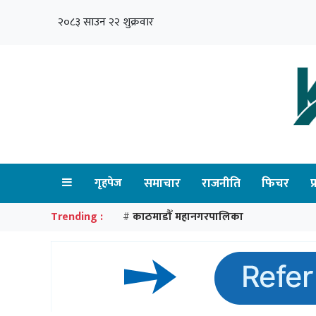
२०८३ साउन २२ शुक्रवार
गृहपेज
समाचार
राजनीति
फिचर
प
Trending :
काठमाडौँ महानगरपालिका
#