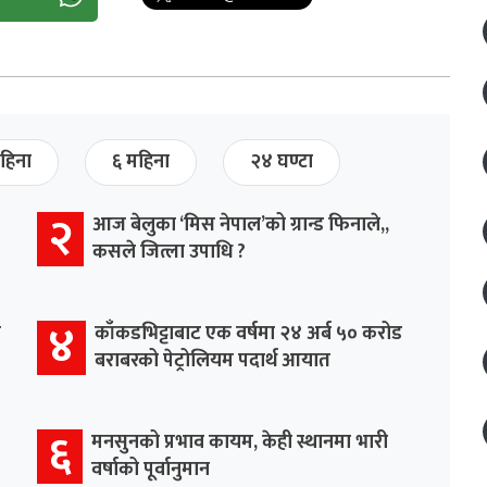
हिना
६ महिना
२४ घण्टा
२
आज बेलुका ‘मिस नेपाल’को ग्रान्ड फिनाले,,
कसले जित्ला उपाधि ?
४
र
काँकडभिट्टाबाट एक वर्षमा २४ अर्ब ५० करोड
बराबरको पेट्रोलियम पदार्थ आयात
६
मनसुनको प्रभाव कायम, केही स्थानमा भारी
वर्षाको पूर्वानुमान