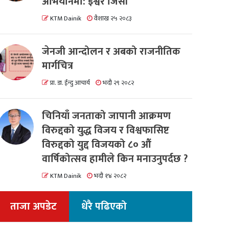
अभियानमा: इश्वर जिसी
KTM Dainik
वैशाख २५ २०८३
जेनजी आन्दोलन र अबको राजनीतिक
मार्गचित्र
प्रा. डा. ईन्दु आचार्य
भदौ २९ २०८२
चिनियाँ जनताको जापानी आक्रमण
विरुद्दको युद्ध विजय र विश्वफासिष्ट
विरुद्दको युद्द विजयको ८० औं
वार्षिकोत्सव हामीले किन मनाउनुपर्दछ ?
KTM Dainik
भदौ १४ २०८२
ताजा अपडेट
धेरै पढिएको