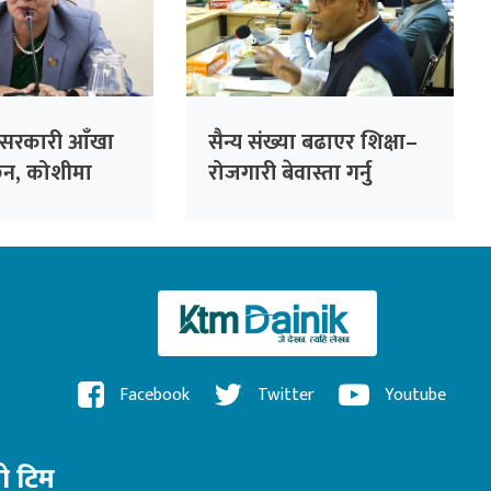
 सरकारी आँखा
सैन्य संख्या बढाएर शिक्षा–
ैन, कोशीमा
रोजगारी बेवास्ता गर्नु
न्त्री मेहता
सरकारको गलत नीति :
सांसद सिंह
Facebook
Twitter
Youtube
रो टिम