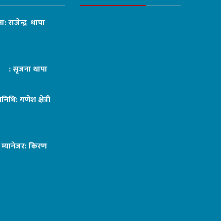
ा: राजेन्द्र थापा
ट : सृजना थापा
तिनिधि: गणेश क्षेत्री
ङ म्यानेजर: किरण