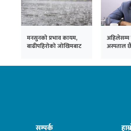
मनसुनको प्रभाव कायम,
अहिलेसम्म
बाढीपहिरोको जोखिमबाट
अस्पताल छ
सतर्क रहन आग्रह
बनाउँदैछौँः म
सम्पर्क
हाम्