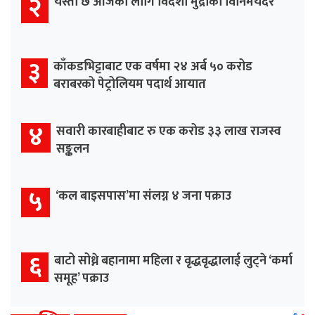
२
यस्तो छ आजका लागि विदेशी मुद्राको विनिमयदर
३
काँकडभिट्टाबाट एक वर्षमा २४ अर्ब ५० करोड
बराबरको पेट्रोलियम पदार्थ आयात
४
सवारी कारबाहीबाट रु एक करोड ३३ लाख राजस्व
सङ्कलन
५
‘कल बाइसपास’मा संलग्न ४ जना पक्राउ
६
बाटो सोध्ने बहानामा महिला र वृद्धवृद्धालाई लुट्ने ‘कर्मा
समूह’ पक्राउ