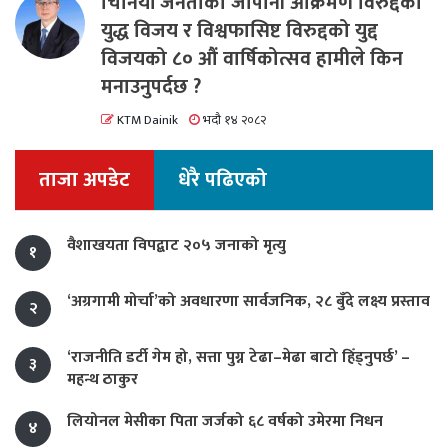
चिनियाँ जनताको जापानी आक्रमण विरुद्दको
युद्ध विजय र विश्वफासिष्ट विरुद्दको युद्द
विजयको ८० औं वार्षिकोत्सव हामीले किन
मनाउनुपर्दछ ?
KTM Dainik
भदौ १४ २०८२
ताजा अपडेट
धेरै पढिएको
वैशाखयता विपद्बाट २०५ जनाको मृत्यु
१
‘अग्रगामी मोर्चा’को अवधारणा सार्वजनिक, २८ बुँदे लक्ष्य प्रस्ताव
२
‘राजनीति डर्टी गेम हो, सत्ता पुग्न टेढा–मेढा बाटो हिँड्नुपर्छ’ –
३
महन्थ ठाकुर
लियोनल मेसीका पिता जर्जको ६८ वर्षको उमेरमा निधन
४