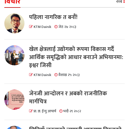
विचार
सबै
पहिला नागरिक त बनाैं!
KTM Dainik
जेठ २७ २०८३
खेल क्षेत्रलाई उद्योगको रूपमा विकास गर्दै
आर्थिक समृद्धिको आधार बनाउने अभियानमा:
इश्वर जिसी
KTM Dainik
वैशाख २५ २०८३
जेनजी आन्दोलन र अबको राजनीतिक
मार्गचित्र
प्रा. डा. ईन्दु आचार्य
भदौ २९ २०८२