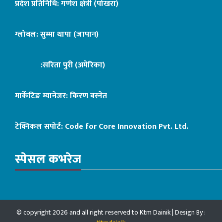
प्रदेश प्रतिनिधि: गणेश क्षेत्री (पोखरा)
ग्लोबल: सुम्मा थापा (जापान)
:सरिता पुरी (अमेरिका)
मार्केटिङ म्यानेजर: किरण बस्नेत
टेक्निकल सपोर्ट:
Code for Core Innovation Pvt. Ltd.
स्पेसल कभरेज
© copyright 2026 and all right reserved to Ktm Dainik | Design By :