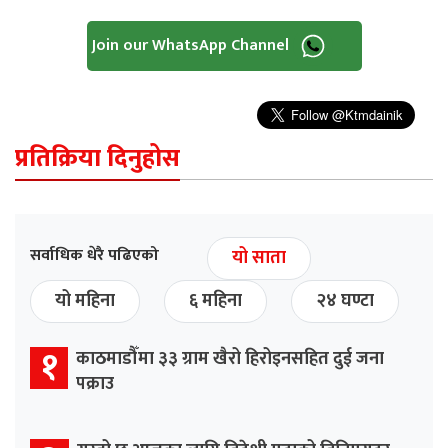
Join our WhatsApp Channel
प्रतिक्रिया दिनुहोस
सर्वाधिक धेरै पढिएको
यो साता
यो महिना
६ महिना
२४ घण्टा
१
काठमाडौँमा ३३ ग्राम खैरो हिरोइनसहित दुई जना
पक्राउ