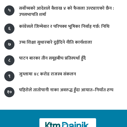
सर्वोच्चको आदेशले वैशाख ४ को फैसला उल्ट्याएको छैन :
५
उपसभापति शर्मा
कांग्रेसले जिम्मेवार र परिपक्व भूमिका निर्वाह गर्छ: निधि
६
उच्च शिक्षा सुधारबारे दुईदिने नीति कार्यशाला
७
पाटन बारका तीन समूहबीच प्रतिस्पर्धा हुँदै
८
जुम्लामा ४८ करोड राजस्व संकलन
९
पहिरोले तातोपानी नाका अवरुद्ध हुँदा आयात–निर्यात ठप्प
१०