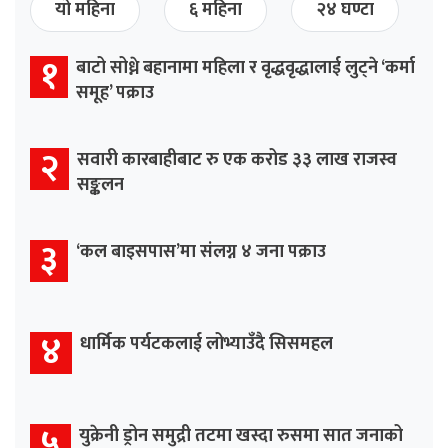
यो महिना
६ महिना
२४ घण्टा
१
बाटो सोध्ने बहानामा महिला र वृद्धवृद्धालाई लुट्ने ‘कर्मा
समूह’ पक्राउ
२
सवारी कारबाहीबाट रु एक करोड ३३ लाख राजस्व
सङ्कलन
३
‘कल बाइसपास’मा संलग्न ४ जना पक्राउ
४
धार्मिक पर्यटकलाई लोभ्याउँदै सिसमहल
५
युक्रेनी ड्रोन समुद्री तटमा खस्दा रुसमा सात जनाको