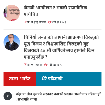
जेनजी आन्दोलन र अबको राजनीतिक
मार्गचित्र
प्रा. डा. ईन्दु आचार्य
भदौ २९ २०८२
चिनियाँ जनताको जापानी आक्रमण विरुद्दको
युद्ध विजय र विश्वफासिष्ट विरुद्दको युद्द
विजयको ८० औं वार्षिकोत्सव हामीले किन
मनाउनुपर्दछ ?
KTM Dainik
भदौ १४ २०८२
ताजा अपडेट
धेरै पढिएको
प्रदेशमा तीन दलको सरकार बनाउने प्रस्ताव अस्वीकार गरेका हौँ
१
: सभापति थापा