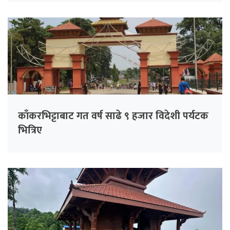
काँकरभिट्टाबाट गत वर्ष साढे ९ हजार विदेशी पर्यटक
भित्रिए