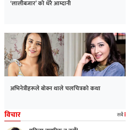
‘लालीबजार’ को धेरै आम्दानी
अभिनेत्रीहरूले बोक्न थाले चलचित्रको कथा
विचार
सबै