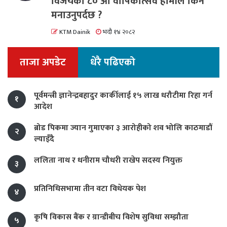
विजयको ८० औं वार्षिकोत्सव हामीले किन
मनाउनुपर्दछ ?
KTM Dainik
भदौ १४ २०८२
ताजा अपडेट
धेरै पढिएको
पूर्वमन्त्री ज्ञानेन्द्रबहादुर कार्कीलाई १५ लाख धरौटीमा रिहा गर्न
१
आदेश
ब्रोड पिकमा ज्यान गुमाएका ३ आरोहीको शव भोलि काठमाडौं
२
ल्याइँदै
ललिता नाथ र धनीराम चौधरी राखेप सदस्य नियुक्त
३
प्रतिनिधिसभामा तीन वटा विधेयक पेश
४
कृषि विकास बैंक र ग्रान्डीबीच विशेष सुविधा सम्झौता
५