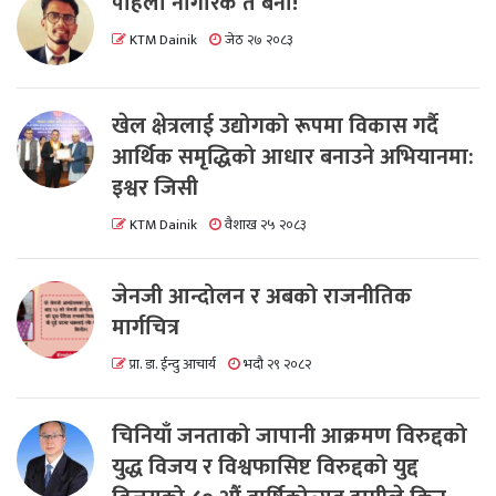
पहिला नागरिक त बनाैं!
KTM Dainik
जेठ २७ २०८३
खेल क्षेत्रलाई उद्योगको रूपमा विकास गर्दै
आर्थिक समृद्धिको आधार बनाउने अभियानमा:
इश्वर जिसी
KTM Dainik
वैशाख २५ २०८३
जेनजी आन्दोलन र अबको राजनीतिक
मार्गचित्र
प्रा. डा. ईन्दु आचार्य
भदौ २९ २०८२
चिनियाँ जनताको जापानी आक्रमण विरुद्दको
युद्ध विजय र विश्वफासिष्ट विरुद्दको युद्द