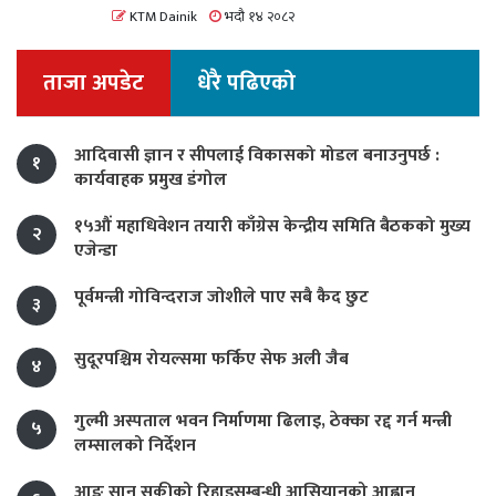
KTM Dainik
भदौ १४ २०८२
ताजा अपडेट
धेरै पढिएको
आदिवासी ज्ञान र सीपलाई विकासको मोडल बनाउनुपर्छ :
१
कार्यवाहक प्रमुख डंगोल
१५औं महाधिवेशन तयारी काँग्रेस केन्द्रीय समिति बैठकको मुख्य
२
एजेन्डा
पूर्वमन्त्री गोविन्दराज जोशीले पाए सबै कैद छुट
३
सुदूरपश्चिम रोयल्समा फर्किए सेफ अली जैब
४
गुल्मी अस्पताल भवन निर्माणमा ढिलाइ, ठेक्का रद्द गर्न मन्त्री
५
लम्सालको निर्देशन
आङ सान सुकीको रिहाइसम्बन्धी आसियानको आह्वान