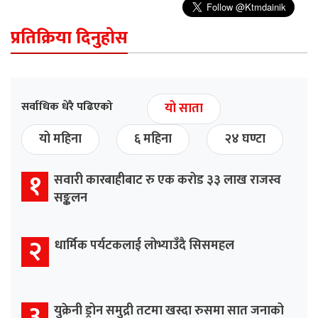
प्रतिक्रिया दिनुहोस
सर्वाधिक धेरै पढिएको
यो साता
यो महिना
६ महिना
२४ घण्टा
१
सवारी कारबाहीबाट रु एक करोड ३३ लाख राजस्व
सङ्कलन
२
धार्मिक पर्यटकलाई लोभ्याउँदै सिसमहल
३
युक्रेनी ड्रोन समुद्री तटमा खस्दा रुसमा सात जनाको