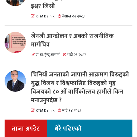
इश्वर जिसी
KTM Dainik
वैशाख २५ २०८३
जेनजी आन्दोलन र अबको राजनीतिक
मार्गचित्र
प्रा. डा. ईन्दु आचार्य
भदौ २९ २०८२
चिनियाँ जनताको जापानी आक्रमण विरुद्दको
युद्ध विजय र विश्वफासिष्ट विरुद्दको युद्द
विजयको ८० औं वार्षिकोत्सव हामीले किन
मनाउनुपर्दछ ?
KTM Dainik
भदौ १४ २०८२
ताजा अपडेट
धेरै पढिएको