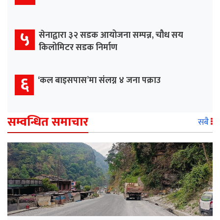
५
सेनाद्वारा ३२ सडक आयोजना सम्पन्न, चौध सय
किलोमिटर सडक निर्माण
६
‘कल बाइसपास’मा संलग्न ४ जना पक्राउ
सम्वन्धित समाचार
सबै