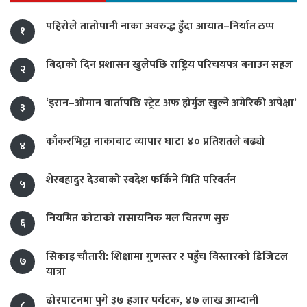
पहिरोले तातोपानी नाका अवरुद्ध हुँदा आयात–निर्यात ठप्प
१
बिदाको दिन प्रशासन खुलेपछि राष्ट्रिय परिचयपत्र बनाउन सहज
२
‘इरान–ओमान वार्तापछि स्ट्रेट अफ होर्मुज खुल्ने अमेरिकी अपेक्षा’
३
काँकरभिट्टा नाकाबाट व्यापार घाटा ४० प्रतिशतले बढ्यो
४
शेरबहादुर देउवाको स्वदेश फर्किने मिति परिवर्तन
५
नियमित कोटाको रासायनिक मल वितरण सुरु
६
सिकाइ चौतारी: शिक्षामा गुणस्तर र पहुँच विस्तारको डिजिटल
७
यात्रा
ढोरपाटनमा पुगे ३७ हजार पर्यटक, ४७ लाख आम्दानी
८