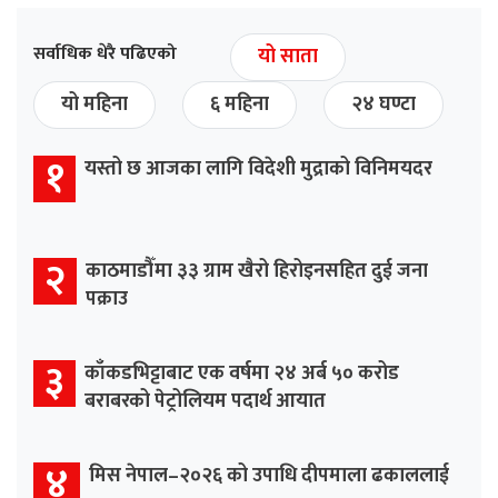
सर्वाधिक धेरै पढिएको
यो साता
यो महिना
६ महिना
२४ घण्टा
१
यस्तो छ आजका लागि विदेशी मुद्राको विनिमयदर
२
काठमाडौँमा ३३ ग्राम खैरो हिरोइनसहित दुई जना
पक्राउ
३
काँकडभिट्टाबाट एक वर्षमा २४ अर्ब ५० करोड
बराबरको पेट्रोलियम पदार्थ आयात
४
मिस नेपाल–२०२६ को उपाधि दीपमाला ढकाललाई