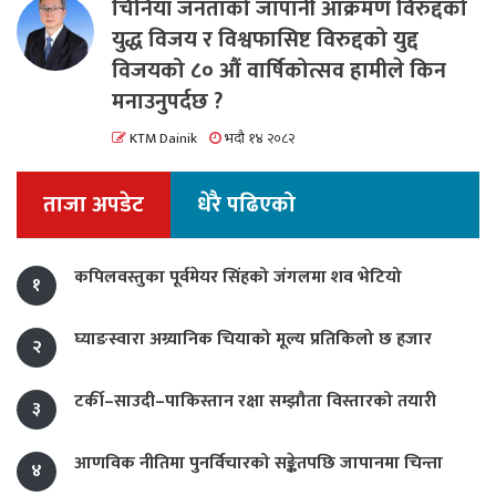
चिनियाँ जनताको जापानी आक्रमण विरुद्दको
युद्ध विजय र विश्वफासिष्ट विरुद्दको युद्द
विजयको ८० औं वार्षिकोत्सव हामीले किन
मनाउनुपर्दछ ?
KTM Dainik
भदौ १४ २०८२
ताजा अपडेट
धेरै पढिएको
कपिलवस्तुका पूर्वमेयर सिंहको जंगलमा शव भेटियो
१
घ्याङस्वारा अग्र्यानिक चियाको मूल्य प्रतिकिलो छ हजार
२
टर्की–साउदी–पाकिस्तान रक्षा सम्झौता विस्तारको तयारी
३
आणविक नीतिमा पुनर्विचारको सङ्केतपछि जापानमा चिन्ता
४