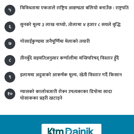
विविधतामा एकताले राष्ट्रिय अखण्डता बलियो बनाउँछ : राष्ट्रपति
५
सुनको मूल्य ३ लाख नाघ्यो, तोलामा ४ हजार ८ सयले वृद्धि
६
गोसाइँकुण्डमा जनैपूर्णिमा मेलाको तयारी
७
तीनबुँदे सहमतिअनुसार कर्णालीमा मन्त्रिपरिषद् विस्तार हुँदै
८
इलाममा अदुवाको आकर्षक मूल्य, खेती विस्तार गर्दै किसान
९
ग्यासको कालोबजारी रोक्न उपत्यकाका डिपोमा सादा
१०
पोसाकका प्रहरी खटाइने