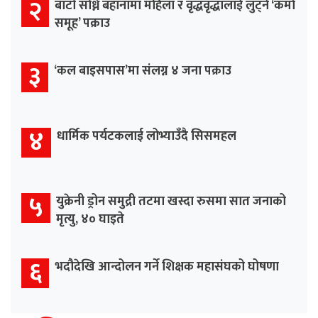
२
बाटो सोध्ने बहानामा महिला र वृद्धवृद्धालाई लुट्ने ‘कर्मा
समूह’ पक्राउ
३
‘कल बाइसपास’मा संलग्न ४ जना पक्राउ
४
धार्मिक पर्यटकलाई लोभ्याउँदै सिसमहल
५
युक्रेनी ड्रोन समुद्री तटमा खस्दा रुसमा सात जनाको
मृत्यु, ४० घाइते
६
भदौदेखि आन्दोलन गर्ने शिक्षक महासंघको घोषणा