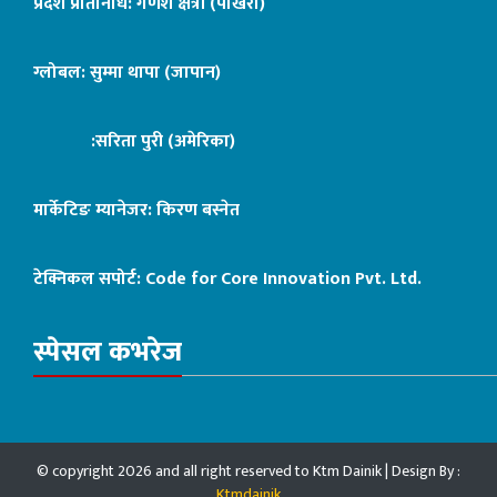
प्रदेश प्रतिनिधि: गणेश क्षेत्री (पोखरा)
ग्लोबल: सुम्मा थापा (जापान)
:सरिता पुरी (अमेरिका)
मार्केटिङ म्यानेजर: किरण बस्नेत
टेक्निकल सपोर्ट:
Code for Core Innovation Pvt. Ltd.
स्पेसल कभरेज
© copyright 2026 and all right reserved to Ktm Dainik | Design By :
Ktmdainik