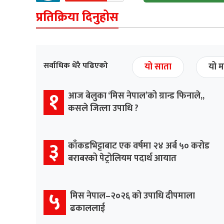
प्रतिक्रिया दिनुहोस
सर्वाधिक धेरै पढिएको
यो साता
यो म
१
आज बेलुका ‘मिस नेपाल’को ग्रान्ड फिनाले,,
कसले जित्ला उपाधि ?
३
काँकडभिट्टाबाट एक वर्षमा २४ अर्ब ५० करोड
बराबरको पेट्रोलियम पदार्थ आयात
५
मिस नेपाल–२०२६ को उपाधि दीपमाला
ढकाललाई