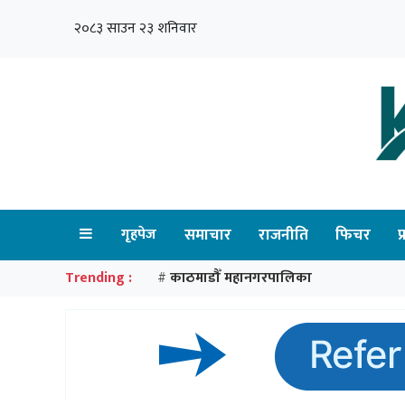
२०८३ साउन २३ शनिवार
गृहपेज
समाचार
राजनीति
फिचर
प
Trending :
काठमाडौँ महानगरपालिका
#