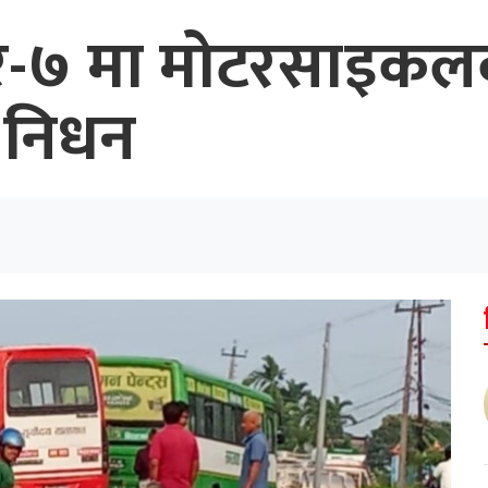
र-७ मा मोटरसाइकल
 निधन