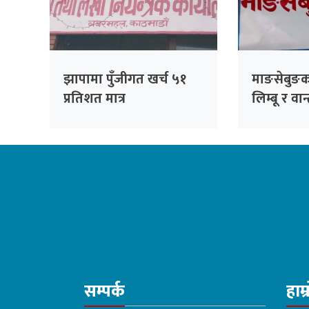
झापामा पुँजीगत खर्च ५१
माङसेबुङक
प्रतिशत मात्र
लिम्बू र वा
अनिवार्य
सम्पर्क
हाम्