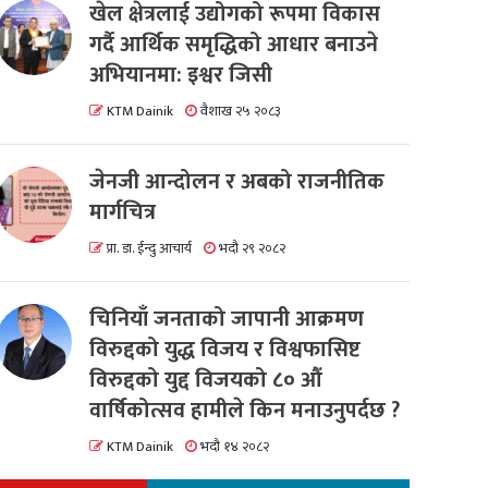
खेल क्षेत्रलाई उद्योगको रूपमा विकास
गर्दै आर्थिक समृद्धिको आधार बनाउने
अभियानमा: इश्वर जिसी
KTM Dainik
वैशाख २५ २०८३
जेनजी आन्दोलन र अबको राजनीतिक
मार्गचित्र
प्रा. डा. ईन्दु आचार्य
भदौ २९ २०८२
चिनियाँ जनताको जापानी आक्रमण
विरुद्दको युद्ध विजय र विश्वफासिष्ट
विरुद्दको युद्द विजयको ८० औं
वार्षिकोत्सव हामीले किन मनाउनुपर्दछ ?
KTM Dainik
भदौ १४ २०८२