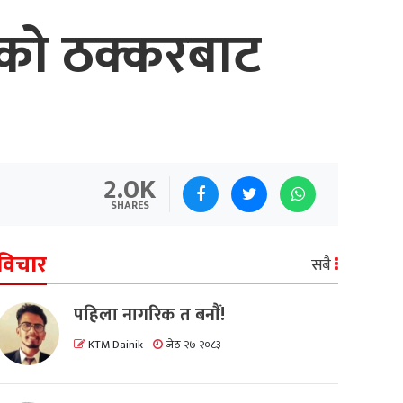
को ठक्करबाट
2.0K
SHARES
विचार
सबै
पहिला नागरिक त बनाैं!
KTM Dainik
जेठ २७ २०८३