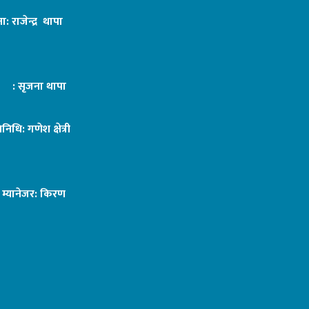
ा: राजेन्द्र थापा
ट : सृजना थापा
तिनिधि: गणेश क्षेत्री
ङ म्यानेजर: किरण