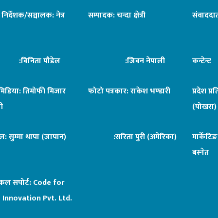
ध निर्देशक/सञ्चालक: नेत्र
सम्पादक: चन्दा क्षेत्री
संवाददात
िनिता पौडेल
:जिबन नेपाली
कन्टेन्
िमिडिया: तिमोफी मिजार
फोटो पत्रकार: राकेश भण्डारी
प्रदेश प्र
ी
(पोखरा)
ल: सुम्मा थापा (जापान)
:सरिता पुरी (अमेरिका)
मार्केटि
बस्नेत
िकल सपोर्ट:
Code for
 Innovation Pvt. Ltd.