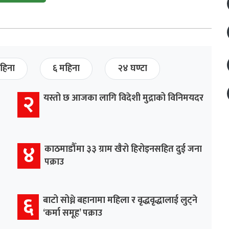
हिना
६ महिना
२४ घण्टा
२
यस्तो छ आजका लागि विदेशी मुद्राको विनिमयदर
४
काठमाडौँमा ३३ ग्राम खैरो हिरोइनसहित दुई जना
पक्राउ
६
बाटो सोध्ने बहानामा महिला र वृद्धवृद्धालाई लुट्ने
‘कर्मा समूह’ पक्राउ