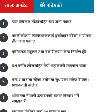
ताजा अपडेट
धेरै पढिएको
चार क्विन्टल गाँजासहित चार जना पक्राउ
१
कालीकोटमा चिकित्सकलाई दुर्व्यवहार गरेको आरोपमा
२
तीन जना पक्राउ
कृषिउपज सङ्कलन तथा बजारीकरण केन्द्र निर्माण हुँदै
३
दश वर्षीय छोरासहित मेची-महाकाली साइकल यात्रा
४
बन्द र घाटामा रहेका उद्योगमा सुधारका संकेत देखिए :
५
प्रधानमन्त्री बालेन
ओमानमा नेपाली उत्पादनको बजार विस्तार गर्ने
६
समझदारी
झापामा पुँजीगत खर्च ५१ प्रतिशत मात्र