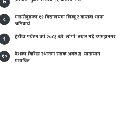
७
माङसेबुङका ११ विद्यालयमा लिम्बू र वान्तवा भाषा
८
अनिवार्य
हेटौंडा पर्यटन वर्ष २०८३ को ‘लाेगाे’ तयार गर्दै उपमहानगर
९
देशका विभिन्न स्थानमा सडक अवरुद्ध, यातायात
१०
प्रभावित