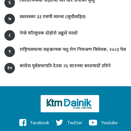
फिलिपिन्समा पहिरोमा परी चार जनाको मृत्यु
६
सशस्त्रका ३३ एसपी सरुवा (सूचीसहित)
७
नेप्से परिसूचक दोहोरो अङ्कले घट्यो
८
राष्ट्रियसभामा सङ्क्रामक पशु रोग नियन्त्रण विधेयक, २०८३ पेस
९
कांग्रेस पूर्वसभापति देउवा २६ साउनमा काठमाडौं उत्रिने
१०
Facebook
Twitter
Youtube