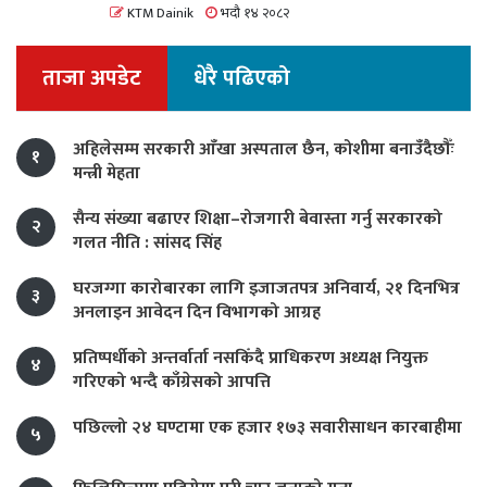
KTM Dainik
भदौ १४ २०८२
ताजा अपडेट
धेरै पढिएको
अहिलेसम्म सरकारी आँखा अस्पताल छैन, कोशीमा बनाउँदैछौँः
१
मन्त्री मेहता
सैन्य संख्या बढाएर शिक्षा–रोजगारी बेवास्ता गर्नु सरकारको
२
गलत नीति : सांसद सिंह
घरजग्गा कारोबारका लागि इजाजतपत्र अनिवार्य, २१ दिनभित्र
३
अनलाइन आवेदन दिन विभागको आग्रह
प्रतिष्पर्धीको अन्तर्वार्ता नसकिँदै प्राधिकरण अध्यक्ष नियुक्त
४
गरिएको भन्दै काँग्रेसको आपत्ति
पछिल्लो २४ घण्टामा एक हजार १७३ सवारीसाधन कारबाहीमा
५