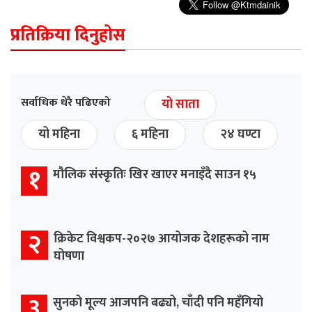
प्रतिक्रिया दिनुहोस
सर्वाधिक धेरै पढिएको
यो साता
यो महिना
६ महिना
२४ घण्टा
१
मौलिक संस्कृतिः खिर खाएर मनाइँदै साउन १५
२
क्रिकेट विश्वकप-२०२७ आयोजक देशहरूको नाम
घोषणा
३
सुनको मूल्य आजपनि बढ्यो, चाँदी पनि महँगियो