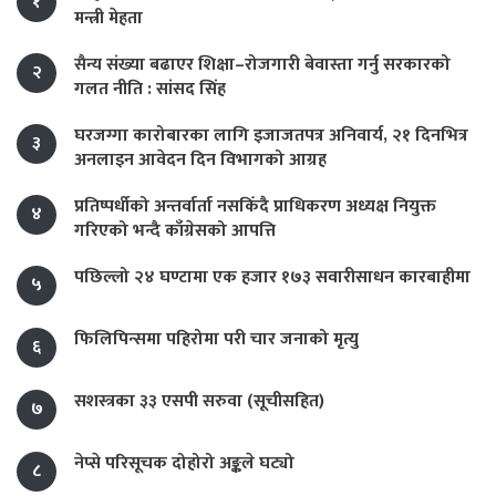
१
मन्त्री मेहता
सैन्य संख्या बढाएर शिक्षा–रोजगारी बेवास्ता गर्नु सरकारको
२
गलत नीति : सांसद सिंह
घरजग्गा कारोबारका लागि इजाजतपत्र अनिवार्य, २१ दिनभित्र
३
अनलाइन आवेदन दिन विभागको आग्रह
प्रतिष्पर्धीको अन्तर्वार्ता नसकिँदै प्राधिकरण अध्यक्ष नियुक्त
४
गरिएको भन्दै काँग्रेसको आपत्ति
पछिल्लो २४ घण्टामा एक हजार १७३ सवारीसाधन कारबाहीमा
५
फिलिपिन्समा पहिरोमा परी चार जनाको मृत्यु
६
सशस्त्रका ३३ एसपी सरुवा (सूचीसहित)
७
नेप्से परिसूचक दोहोरो अङ्कले घट्यो
८