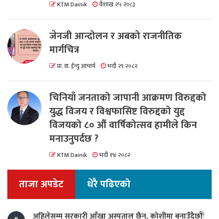
KTM Dainik
वैशाख २५ २०८३
जेनजी आन्दोलन र अबको राजनीतिक
मार्गचित्र
प्रा. डा. ईन्दु आचार्य
भदौ २९ २०८२
चिनियाँ जनताको जापानी आक्रमण विरुद्दको
युद्ध विजय र विश्वफासिष्ट विरुद्दको युद्द
विजयको ८० औं वार्षिकोत्सव हामीले किन
मनाउनुपर्दछ ?
KTM Dainik
भदौ १४ २०८२
ताजा अपडेट
धेरै पढिएको
अहिलेसम्म सरकारी आँखा अस्पताल छैन, कोशीमा बनाउँदैछौँः