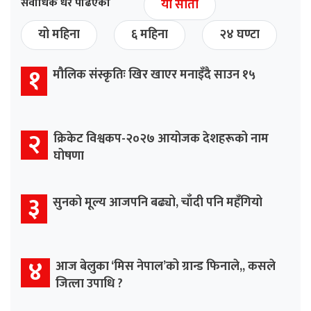
सर्वाधिक धेरै पढिएको
यो साता
यो महिना
६ महिना
२४ घण्टा
१
मौलिक संस्कृतिः खिर खाएर मनाइँदै साउन १५
२
क्रिकेट विश्वकप-२०२७ आयोजक देशहरूको नाम
घोषणा
३
सुनको मूल्य आजपनि बढ्यो, चाँदी पनि महँगियो
४
आज बेलुका ‘मिस नेपाल’को ग्रान्ड फिनाले,, कसले
जित्ला उपाधि ?