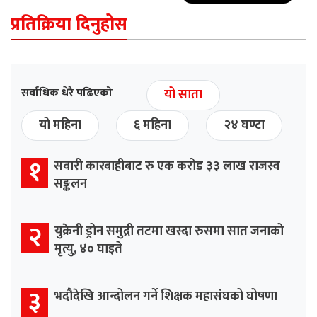
प्रतिक्रिया दिनुहोस
सर्वाधिक धेरै पढिएको
यो साता
यो महिना
६ महिना
२४ घण्टा
१
सवारी कारबाहीबाट रु एक करोड ३३ लाख राजस्व
सङ्कलन
२
युक्रेनी ड्रोन समुद्री तटमा खस्दा रुसमा सात जनाको
मृत्यु, ४० घाइते
३
भदौदेखि आन्दोलन गर्ने शिक्षक महासंघको घोषणा