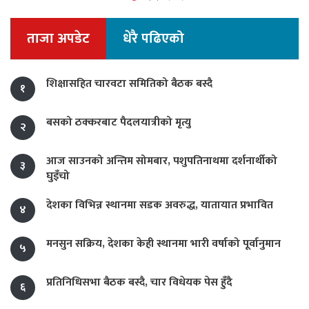
ताजा अपडेट
धेरै पढिएको
शिक्षासहित चारवटा समितिको बैठक बस्दै
१
बसको ठक्करबाट पैदलयात्रीको मृत्यु
२
आज साउनको अन्तिम सोमबार, पशुपतिनाथमा दर्शनार्थीको
३
घुइँचो
देशका विभिन्न स्थानमा सडक अवरुद्ध, यातायात प्रभावित
४
मनसुन सक्रिय, देशका केही स्थानमा भारी वर्षाको पूर्वानुमान
५
प्रतिनिधिसभा बैठक बस्दै, चार विधेयक पेस हुँदै
६