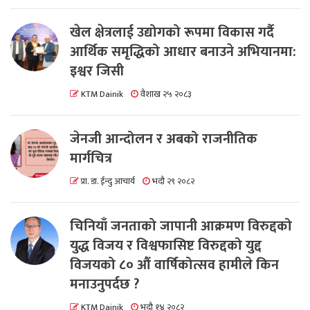
खेल क्षेत्रलाई उद्योगको रूपमा विकास गर्दै
आर्थिक समृद्धिको आधार बनाउने अभियानमा:
इश्वर जिसी
KTM Dainik
वैशाख २५ २०८३
जेनजी आन्दोलन र अबको राजनीतिक
मार्गचित्र
प्रा. डा. ईन्दु आचार्य
भदौ २९ २०८२
चिनियाँ जनताको जापानी आक्रमण विरुद्दको
युद्ध विजय र विश्वफासिष्ट विरुद्दको युद्द
विजयको ८० औं वार्षिकोत्सव हामीले किन
मनाउनुपर्दछ ?
KTM Dainik
भदौ १४ २०८२