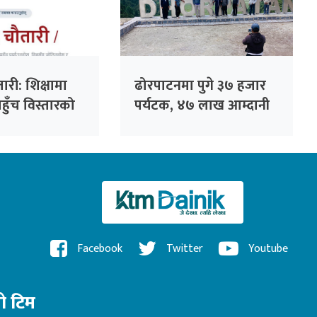
री: शिक्षामा
ढोरपाटनमा पुगे ३७ हजार
पहुँच विस्तारको
पर्यटक, ४७ लाख आम्दानी
्रा
Facebook
Twitter
Youtube
रो टिम