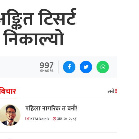
ङ्कित टिसर्ट
 निकाल्यो
997
SHARES
विचार
सबै
पहिला नागरिक त बनाैं!
KTM Dainik
जेठ २७ २०८३