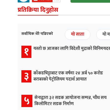
प्रतिक्रिया दिनुहोस
सर्वाधिक धेरै पढिएको
यो साता
यो म
१
यस्तो छ आजका लागि विदेशी मुद्राको विनिमयद
३
काँकडभिट्टाबाट एक वर्षमा २४ अर्ब ५० करोड
बराबरको पेट्रोलियम पदार्थ आयात
५
सेनाद्वारा ३२ सडक आयोजना सम्पन्न, चौध सय
किलोमिटर सडक निर्माण