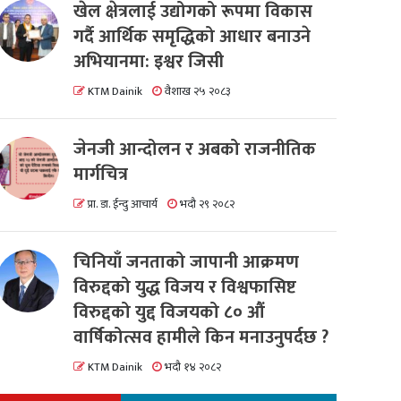
खेल क्षेत्रलाई उद्योगको रूपमा विकास
गर्दै आर्थिक समृद्धिको आधार बनाउने
अभियानमा: इश्वर जिसी
KTM Dainik
वैशाख २५ २०८३
जेनजी आन्दोलन र अबको राजनीतिक
मार्गचित्र
प्रा. डा. ईन्दु आचार्य
भदौ २९ २०८२
चिनियाँ जनताको जापानी आक्रमण
विरुद्दको युद्ध विजय र विश्वफासिष्ट
विरुद्दको युद्द विजयको ८० औं
वार्षिकोत्सव हामीले किन मनाउनुपर्दछ ?
KTM Dainik
भदौ १४ २०८२