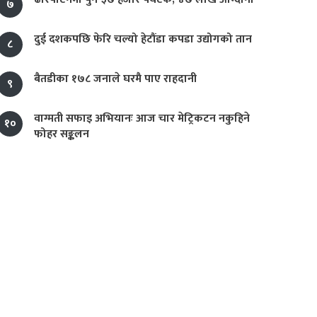
७
दुई दशकपछि फेरि चल्यो हेटौंडा कपडा उद्योगको तान
८
बैतडीका १७८ जनाले घरमै पाए राहदानी
९
वाग्मती सफाइ अभियानः आज चार मेट्रिकटन नकुहिने
१०
फोहर सङ्कलन