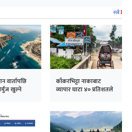
सबै
न वार्तापछि
काँकरभिट्टा नाकाबाट
र्मुज खुल्ने
व्यापार घाटा ४० प्रतिशतले
क्षा’
बढ्यो