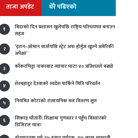
ताजा अपडेट
धेरै पढिएको
बिदाको दिन प्रशासन खुलेपछि राष्ट्रिय परिचयपत्र बनाउन
१
सहज
‘इरान–ओमान वार्तापछि स्ट्रेट अफ होर्मुज खुल्ने अमेरिकी
२
अपेक्षा’
काँकरभिट्टा नाकाबाट व्यापार घाटा ४० प्रतिशतले बढ्यो
३
शेरबहादुर देउवाको स्वदेश फर्किने मिति परिवर्तन
४
नियमित कोटाको रासायनिक मल वितरण सुरु
५
सिकाइ चौतारी: शिक्षामा गुणस्तर र पहुँच विस्तारको
६
डिजिटल यात्रा
ढोरपाटनमा पुगे ३७ हजार पर्यटक, ४७ लाख आम्दानी