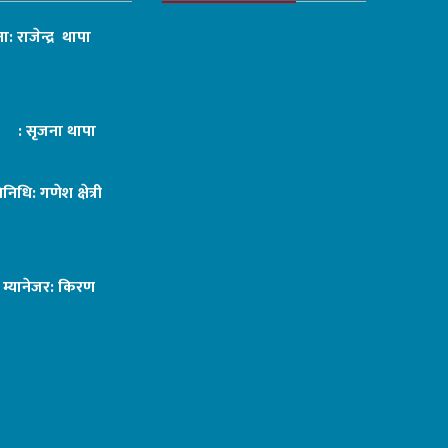
ा: राजेन्द्र थापा
ट : सृजना थापा
तिनिधि: गणेश क्षेत्री
ङ म्यानेजर: किरण