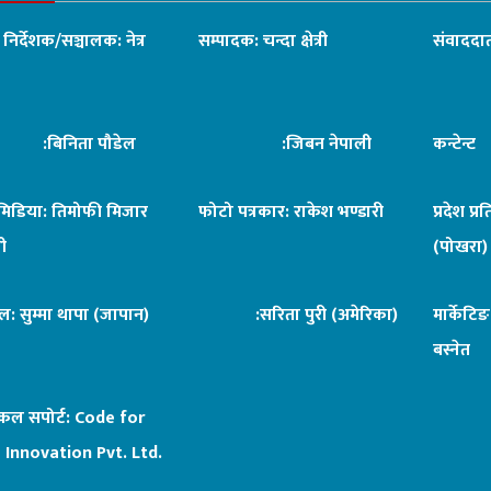
ध निर्देशक/सञ्चालक: नेत्र
सम्पादक: चन्दा क्षेत्री
संवाददात
िनिता पौडेल
:जिबन नेपाली
कन्टेन्
िमिडिया: तिमोफी मिजार
फोटो पत्रकार: राकेश भण्डारी
प्रदेश प्र
ी
(पोखरा)
ल: सुम्मा थापा (जापान)
:सरिता पुरी (अमेरिका)
मार्केटि
बस्नेत
िकल सपोर्ट:
Code for
 Innovation Pvt. Ltd.