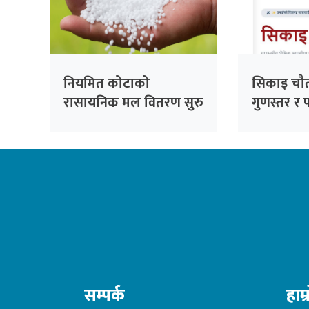
नियमित कोटाको
सिकाइ चौता
रासायनिक मल वितरण सुरु
गुणस्तर र 
डिजिटल यात
सम्पर्क
हाम्