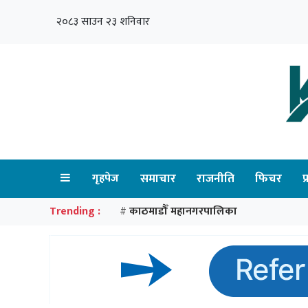
२०८३ साउन २३ शनिवार
गृहपेज
समाचार
राजनीति
फिचर
प
Trending :
काठमाडौँ महानगरपालिका
#