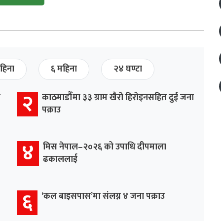
हिना
६ महिना
२४ घण्टा
२
र
काठमाडौँमा ३३ ग्राम खैरो हिरोइनसहित दुई जना
पक्राउ
४
मिस नेपाल–२०२६ को उपाधि दीपमाला
ढकाललाई
६
‘कल बाइसपास’मा संलग्न ४ जना पक्राउ