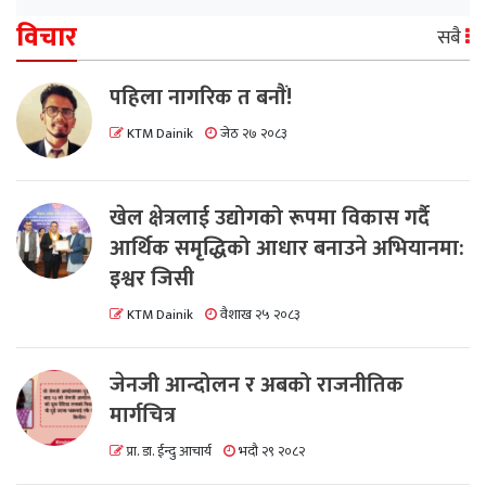
विचार
सबै
पहिला नागरिक त बनाैं!
KTM Dainik
जेठ २७ २०८३
खेल क्षेत्रलाई उद्योगको रूपमा विकास गर्दै
आर्थिक समृद्धिको आधार बनाउने अभियानमा:
इश्वर जिसी
KTM Dainik
वैशाख २५ २०८३
जेनजी आन्दोलन र अबको राजनीतिक
मार्गचित्र
प्रा. डा. ईन्दु आचार्य
भदौ २९ २०८२