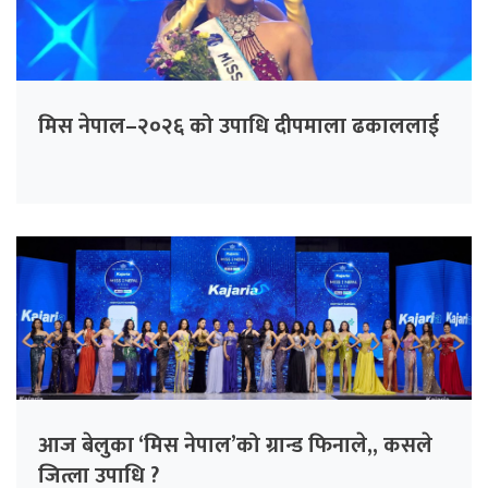
मिस नेपाल–२०२६ को उपाधि दीपमाला ढकाललाई
आज बेलुका ‘मिस नेपाल’को ग्रान्ड फिनाले,, कसले
जित्ला उपाधि ?