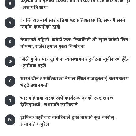
प्रदेशमा तीन दलको सरकार बनाउने प्रस्ताव अस्वीकार गरेका हौँ
४
: सभापति थापा
कान्ति राजमार्ग स्तरोन्नतिमा ५० प्रतिशत प्रगति, समयमै सक्ने
५
निर्माण कम्पनीको दाबी
नेपालको पहिलो ‘कमेडी एक्ट’ रियालिटी शो ‘सुपर कमेडी लिग’
६
घोषणा, राजेश हमाल मुख्य निर्णायक
सिठी फुकेर मात्र ट्राफिक व्यवस्थापन र दुर्घटना न्यूनीकरण हुँदैन
७
: ट्राफिक प्रहरी
भारत चीन र अमेरिकाका नेपाल स्थित राजदूतलाई अलगअलग
८
भेट्दै प्रधानमन्त्री
चार महिनामा सरकारको कार्यसम्पादनको स्पष्ट छनक
९
देखिनुपर्थ्यो : सभापति लामिछाने
ट्राफिक प्रहरीबाट नागरिकले दुःख पाएको सुन्न नपरोस् :
१०
सभापति गजुरेल