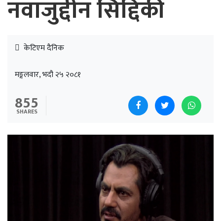
नवाजुद्दीन सिद्दिकी
केटिएम दैनिक
मङ्गलवार, भदौ २५ २०८१
855
SHARES