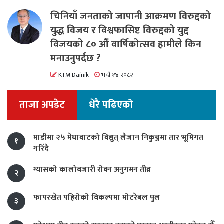
चिनियाँ जनताको जापानी आक्रमण विरुद्दको
युद्ध विजय र विश्वफासिष्ट विरुद्दको युद्द
विजयको ८० औं वार्षिकोत्सव हामीले किन
मनाउनुपर्दछ ?
KTM Dainik
भदौ १४ २०८२
ताजा अपडेट
धेरै पढिएको
माडीमा २५ मेघावाटको विद्युत् लैजान निकुञ्जमा तार भूमिगत
१
गरिँदै
ग्यासको कालोबजारी रोक्न अनुगमन तीव्र
२
फापरखेत पहिरोको विकल्पमा मोटरेबल पुल
३