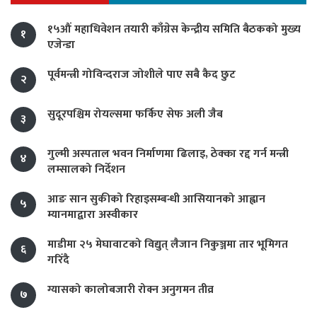
१५औं महाधिवेशन तयारी काँग्रेस केन्द्रीय समिति बैठकको मुख्य
१
एजेन्डा
पूर्वमन्त्री गोविन्दराज जोशीले पाए सबै कैद छुट
२
सुदूरपश्चिम रोयल्समा फर्किए सेफ अली जैब
३
गुल्मी अस्पताल भवन निर्माणमा ढिलाइ, ठेक्का रद्द गर्न मन्त्री
४
लम्सालको निर्देशन
आङ सान सुकीको रिहाइसम्बन्धी आसियानको आह्वान
५
म्यानमाद्वारा अस्वीकार
माडीमा २५ मेघावाटको विद्युत् लैजान निकुञ्जमा तार भूमिगत
६
गरिँदै
ग्यासको कालोबजारी रोक्न अनुगमन तीव्र
७