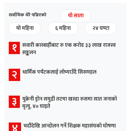
सर्वाधिक धेरै पढिएको
यो साता
यो महिना
६ महिना
२४ घण्टा
१
सवारी कारबाहीबाट रु एक करोड ३३ लाख राजस्व
सङ्कलन
२
धार्मिक पर्यटकलाई लोभ्याउँदै सिसमहल
३
युक्रेनी ड्रोन समुद्री तटमा खस्दा रुसमा सात जनाको
मृत्यु, ४० घाइते
४
भदौदेखि आन्दोलन गर्ने शिक्षक महासंघको घोषणा