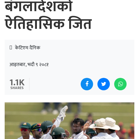
बंगलादेशको
ऐतिहासिक जित
केटिएम दैनिक
आइतबार, भदौ ९ २०८१
1.1K
SHARES