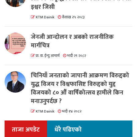
इश्वर जिसी
KTM Dainik
वैशाख २५ २०८३
जेनजी आन्दोलन र अबको राजनीतिक
मार्गचित्र
प्रा. डा. ईन्दु आचार्य
भदौ २९ २०८२
चिनियाँ जनताको जापानी आक्रमण विरुद्दको
युद्ध विजय र विश्वफासिष्ट विरुद्दको युद्द
विजयको ८० औं वार्षिकोत्सव हामीले किन
मनाउनुपर्दछ ?
KTM Dainik
भदौ १४ २०८२
ताजा अपडेट
धेरै पढिएको