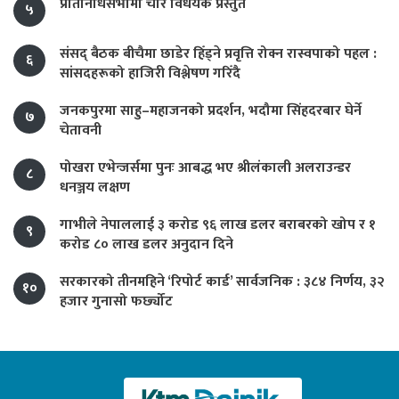
प्रतिनिधिसभामा चार विधेयक प्रस्तुत
५
संसद् बैठक बीचैमा छाडेर हिँड्ने प्रवृत्ति रोक्न रास्वपाको पहल :
६
सांसदहरूको हाजिरी विश्लेषण गरिँदै
जनकपुरमा साहु–महाजनको प्रदर्शन, भदौमा सिंहदरबार घेर्ने
७
चेतावनी
पोखरा एभेन्जर्समा पुनः आबद्ध भए श्रीलंकाली अलराउन्डर
८
धनञ्जय लक्षण
गाभीले नेपाललाई ३ करोड ९६ लाख डलर बराबरको खोप र १
९
करोड ८० लाख डलर अनुदान दिने
सरकारको तीनमहिने ‘रिपोर्ट कार्ड’ सार्वजनिक : ३८४ निर्णय, ३२
१०
हजार गुनासो फर्छ्योट