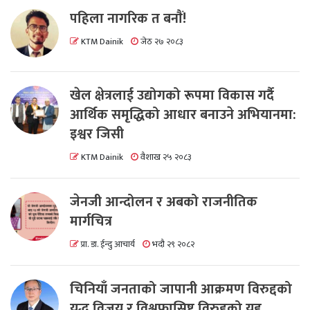
पहिला नागरिक त बनाैं!
KTM Dainik
जेठ २७ २०८३
खेल क्षेत्रलाई उद्योगको रूपमा विकास गर्दै
आर्थिक समृद्धिको आधार बनाउने अभियानमा:
इश्वर जिसी
KTM Dainik
वैशाख २५ २०८३
जेनजी आन्दोलन र अबको राजनीतिक
मार्गचित्र
प्रा. डा. ईन्दु आचार्य
भदौ २९ २०८२
चिनियाँ जनताको जापानी आक्रमण विरुद्दको
युद्ध विजय र विश्वफासिष्ट विरुद्दको युद्द