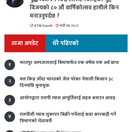
विजयको ८० औं वार्षिकोत्सव हामीले किन
मनाउनुपर्दछ ?
KTM Dainik
भदौ १४ २०८२
ताजा अपडेट
धेरै पढिएको
भरतपुर अस्पताललाई बिमामार्फत एक वर्षमा एक अर्ब प्राप्त
१
मल किन्न जाँदा भारतको जेल परेका नेपाली किसान ३८
२
दिनपछि थुनामुक्त
आयोगद्वारा एलपी ग्यास आपूर्तिलाई सहज बनाउन आग्रह
३
एलपीजी ग्यास लुकाएर बिक्री गर्नेलाई कडा कारबाही गर्ने
४
विभागको चेतावनी