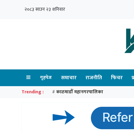
२०८३ साउन २३ शनिवार
गृहपेज
समाचार
राजनीति
फिचर
प
Trending :
काठमाडौँ महानगरपालिका
#