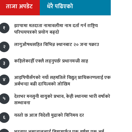
ताजा अपडेट
धेरै पढिएको
झापामा मतदाता नामावलीमा नाम दर्ता गर्न राष्ट्रिय
१
परिचयपत्रको प्रयोग बढ्दो
लागुऔषधसहित विभिन्न स्थानबाट २० जना पक्राउ
२
कहिलेकाहीँ एक्लै लड्नुपर्छः प्रधानमन्त्री साह
३
आइपिपीसँगको नयाँ सहमतिले विद्युत् प्राधिकरणलाई एक
४
अर्बभन्दा बढी दायित्वको जोखिम
देशभर मनसुनी वायुको प्रभाव, केही स्थानमा भारी वर्षाको
५
सम्भावना
यस्तो छ आज विदेशी मुद्राको विनिमय दर
६
भरतपुर अस्पताललाई बिमामार्फत एक वर्षमा एक अर्ब