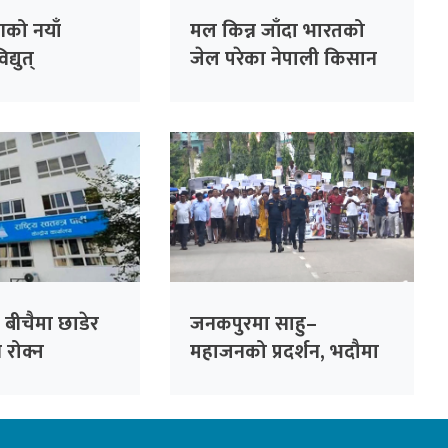
को नयाँ
मल किन्न जाँदा भारतको
्युत्
जेल परेका नेपाली किसान
णलाई एक
३८ दिनपछि थुनामुक्त
बढी दायित्वको
 बीचैमा छाडेर
जनकपुरमा साहु–
्ति रोक्न
महाजनको प्रदर्शन, भदौमा
 पहल :
सिंहदरबार घेर्ने चेतावनी
ो हाजिरी
ँदै