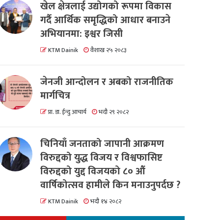
खेल क्षेत्रलाई उद्योगको रूपमा विकास
गर्दै आर्थिक समृद्धिको आधार बनाउने
अभियानमा: इश्वर जिसी
KTM Dainik
वैशाख २५ २०८३
जेनजी आन्दोलन र अबको राजनीतिक
मार्गचित्र
प्रा. डा. ईन्दु आचार्य
भदौ २९ २०८२
चिनियाँ जनताको जापानी आक्रमण
विरुद्दको युद्ध विजय र विश्वफासिष्ट
विरुद्दको युद्द विजयको ८० औं
वार्षिकोत्सव हामीले किन मनाउनुपर्दछ ?
KTM Dainik
भदौ १४ २०८२