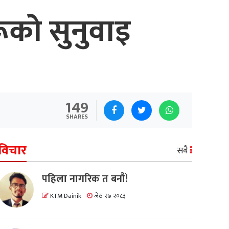
ूको सुनुवाइ
149
SHARES
विचार
सबै
पहिला नागरिक त बनाैं!
KTM Dainik
जेठ २७ २०८३