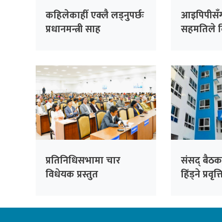
कहिलेकाहीँ एक्लै लड्नुपर्छः
आइपिपीसँग
प्रधानमन्त्री साह
सहमतिले विद
प्राधिकर
अर्बभन्दा 
जोखिम
प्रतिनिधिसभामा चार
संसद् बैठक
विधेयक प्रस्तुत
हिँड्ने प्रवृत
रास्वपाको
सांसदहरूक
विश्लेषण गरि