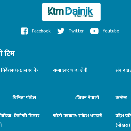
Facebook
Twitter
Youtube
रो टिम
ध निर्देशक/सञ्चालक: नेत्र
सम्पादक: चन्दा क्षेत्री
संवाददात
िनिता पौडेल
:जिबन नेपाली
कन्टेन्
िमिडिया: तिमोफी मिजार
फोटो पत्रकार: राकेश भण्डारी
प्रदेश प्र
ी
(पोखरा)