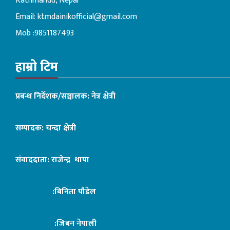
Kathmandu, Nepal
Email:
ktmdainikofficial@gmail.com
Mob :9851187493
हाम्रो टिम
प्रबन्ध निर्देशक/सञ्चालक: नेत्र क्षेत्री
सम्पादक: चन्दा क्षेत्री
संवाददाता: राजेन्द्र थापा
:बिनिता पौडेल
:जिबन नेपाली