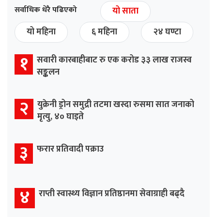
सर्वाधिक धेरै पढिएको
यो साता
यो महिना
६ महिना
२४ घण्टा
१
सवारी कारबाहीबाट रु एक करोड ३३ लाख राजस्व
सङ्कलन
२
युक्रेनी ड्रोन समुद्री तटमा खस्दा रुसमा सात जनाको
मृत्यु, ४० घाइते
३
फरार प्रतिवादी पक्राउ
४
राप्ती स्वास्थ्य विज्ञान प्रतिष्ठानमा सेवाग्राही बढ्दै