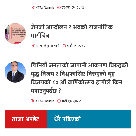
KTM Dainik
वैशाख २५ २०८३
जेनजी आन्दोलन र अबको राजनीतिक
मार्गचित्र
प्रा. डा. ईन्दु आचार्य
भदौ २९ २०८२
चिनियाँ जनताको जापानी आक्रमण विरुद्दको
युद्ध विजय र विश्वफासिष्ट विरुद्दको युद्द
विजयको ८० औं वार्षिकोत्सव हामीले किन
मनाउनुपर्दछ ?
KTM Dainik
भदौ १४ २०८२
ताजा अपडेट
धेरै पढिएको