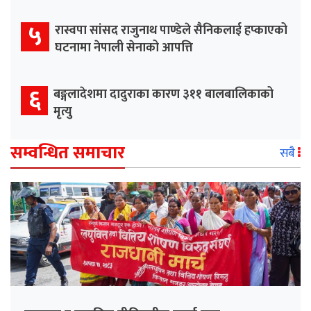
५
रास्वपा सांसद राजुनाथ पाण्डेले सैनिकलाई हप्काएको
घटनामा नेपाली सेनाको आपत्ति
६
बङ्गलादेशमा दादुराका कारण ३११ बालबालिकाको
मृत्यु
सम्वन्धित समाचार
सबै