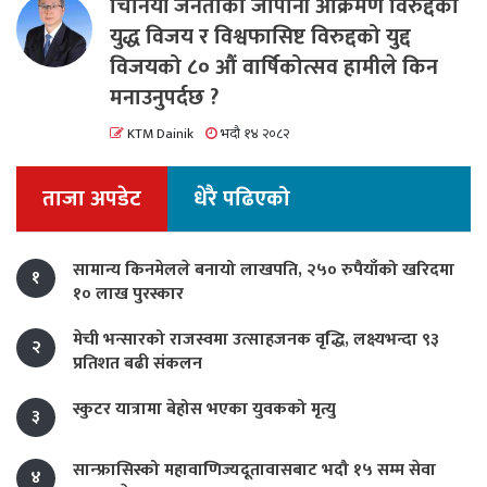
चिनियाँ जनताको जापानी आक्रमण विरुद्दको
युद्ध विजय र विश्वफासिष्ट विरुद्दको युद्द
विजयको ८० औं वार्षिकोत्सव हामीले किन
मनाउनुपर्दछ ?
KTM Dainik
भदौ १४ २०८२
ताजा अपडेट
धेरै पढिएको
सामान्य किनमेलले बनायो लाखपति, २५० रुपैयाँको खरिदमा
१
१० लाख पुरस्कार
मेची भन्सारको राजस्वमा उत्साहजनक वृद्धि, लक्ष्यभन्दा ९३
२
प्रतिशत बढी संकलन
स्कुटर यात्रामा बेहोस भएका युवकको मृत्यु
३
सान्फ्रासिस्को महावाणिज्यदूतावासबाट भदौ १५ सम्म सेवा
४