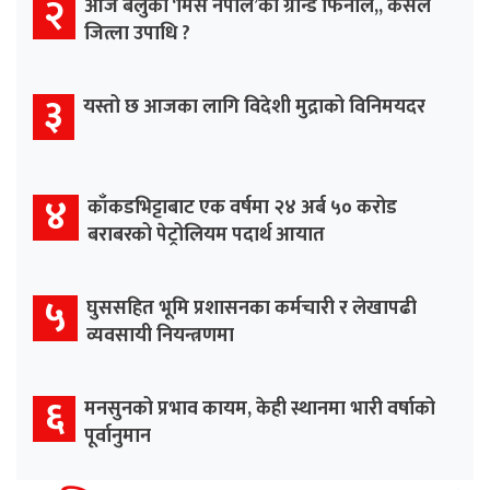
२
आज बेलुका ‘मिस नेपाल’को ग्रान्ड फिनाले,, कसले
जित्ला उपाधि ?
३
यस्तो छ आजका लागि विदेशी मुद्राको विनिमयदर
४
काँकडभिट्टाबाट एक वर्षमा २४ अर्ब ५० करोड
बराबरको पेट्रोलियम पदार्थ आयात
५
घुससहित भूमि प्रशासनका कर्मचारी र लेखापढी
व्यवसायी नियन्त्रणमा
६
मनसुनको प्रभाव कायम, केही स्थानमा भारी वर्षाको
पूर्वानुमान