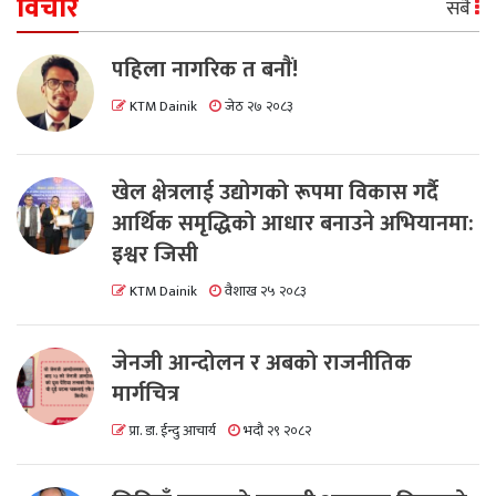
विचार
सबै
पहिला नागरिक त बनाैं!
KTM Dainik
जेठ २७ २०८३
खेल क्षेत्रलाई उद्योगको रूपमा विकास गर्दै
आर्थिक समृद्धिको आधार बनाउने अभियानमा:
इश्वर जिसी
KTM Dainik
वैशाख २५ २०८३
जेनजी आन्दोलन र अबको राजनीतिक
मार्गचित्र
प्रा. डा. ईन्दु आचार्य
भदौ २९ २०८२