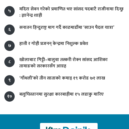
मदिरा सेवन गरेको प्रमाणित भए सांसद पदबाटै राजीनामा दिन्छु
५
: ज्ञानेन्द्र शाही
सनातन हिन्दुराष्ट्र माग गर्दै काठमाडौंमा ‘साउन पैदल यात्रा’
६
हात्ती र गोही प्रजनन् केन्द्रमा निशुल्क प्रवेश
७
खोलाबाट गिट्टी–बालुवा तस्करी रोक्न सांसद आशिका
८
तामाङको सरकारसँग आग्रह
‘गौंथली’को तीन साताको कमाइ १९ करोड ७१ लाख
९
बलुचिस्तानमा सुरक्षा कारबाहीमा १५ लडाकु मारिए
१०