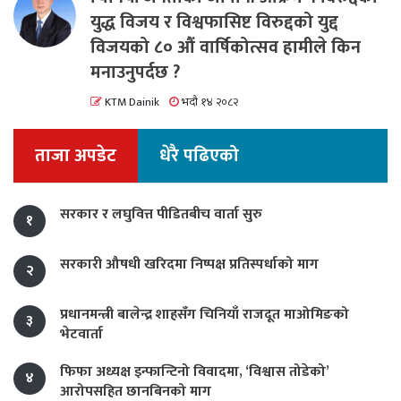
युद्ध विजय र विश्वफासिष्ट विरुद्दको युद्द
विजयको ८० औं वार्षिकोत्सव हामीले किन
मनाउनुपर्दछ ?
KTM Dainik
भदौ १४ २०८२
ताजा अपडेट
धेरै पढिएको
सरकार र लघुवित्त पीडितबीच वार्ता सुरु
१
सरकारी औषधी खरिदमा निष्पक्ष प्रतिस्पर्धाको माग
२
प्रधानमन्त्री बालेन्द्र शाहसँग चिनियाँ राजदूत माओमिङको
३
भेटवार्ता
फिफा अध्यक्ष इन्फान्टिनो विवादमा, ‘विश्वास तोडेको’
४
आरोपसहित छानबिनको माग