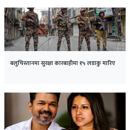
बलुचिस्तानमा सुरक्षा कारबाहीमा १५ लडाकु मारिए