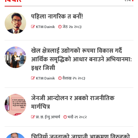
पहिला नागरिक त बनाैं!
KTM Dainik
जेठ २७ २०८३
खेल क्षेत्रलाई उद्योगको रूपमा विकास गर्दै
आर्थिक समृद्धिको आधार बनाउने अभियानमा:
इश्वर जिसी
KTM Dainik
वैशाख २५ २०८३
जेनजी आन्दोलन र अबको राजनीतिक
मार्गचित्र
प्रा. डा. ईन्दु आचार्य
भदौ २९ २०८२
चिनियाँ जनताको जापानी आक्रमण विरुद्दको