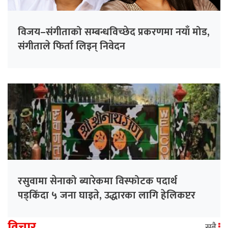
विजय–संगीताको सम्बन्धविच्छेद प्रकरणमा नयाँ मोड,
संगीता‍ले फिर्ता लिइन् निवेदन
रसुवामा सेनाको ब्यारेकमा विस्फोटक पदार्थ
पड्किँदा ५ जना घाइते, उद्धारका लागि हेलिकप्टर
परिचालन
विचार
सबै