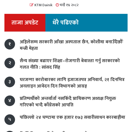
KTM Dainik
भदौ १४ २०८२
ताजा अपडेट
धेरै पढिएको
अहिलेसम्म सरकारी आँखा अस्पताल छैन, कोशीमा बनाउँदैछौँः
१
मन्त्री मेहता
सैन्य संख्या बढाएर शिक्षा–रोजगारी बेवास्ता गर्नु सरकारको
२
गलत नीति : सांसद सिंह
घरजग्गा कारोबारका लागि इजाजतपत्र अनिवार्य, २१ दिनभित्र
३
अनलाइन आवेदन दिन विभागको आग्रह
प्रतिष्पर्धीको अन्तर्वार्ता नसकिँदै प्राधिकरण अध्यक्ष नियुक्त
४
गरिएको भन्दै काँग्रेसको आपत्ति
पछिल्लो २४ घण्टामा एक हजार १७३ सवारीसाधन कारबाहीमा
५