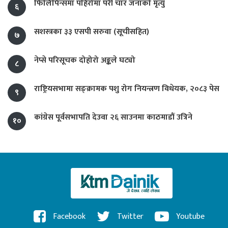
फिलिपिन्समा पहिरोमा परी चार जनाको मृत्यु
६
सशस्त्रका ३३ एसपी सरुवा (सूचीसहित)
७
नेप्से परिसूचक दोहोरो अङ्कले घट्यो
८
राष्ट्रियसभामा सङ्क्रामक पशु रोग नियन्त्रण विधेयक, २०८३ पेस
९
कांग्रेस पूर्वसभापति देउवा २६ साउनमा काठमाडौं उत्रिने
१०
Facebook
Twitter
Youtube