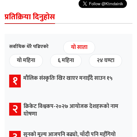
प्रतिक्रिया दिनुहोस
सर्वाधिक धेरै पढिएको
यो साता
यो महिना
६ महिना
२४ घण्टा
१
मौलिक संस्कृतिः खिर खाएर मनाइँदै साउन १५
२
क्रिकेट विश्वकप-२०२७ आयोजक देशहरूको नाम
घोषणा
सुनको मूल्य आजपनि बढ्यो, चाँदी पनि महँगियो