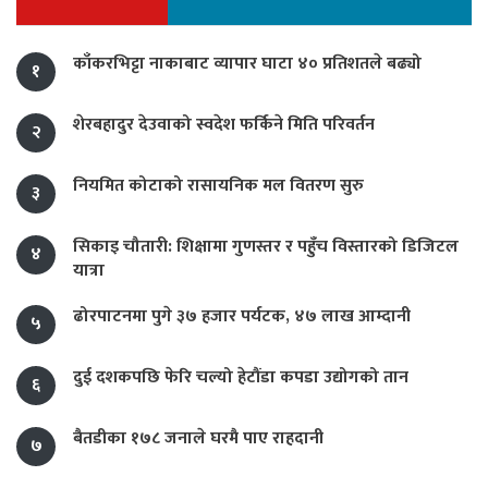
काँकरभिट्टा नाकाबाट व्यापार घाटा ४० प्रतिशतले बढ्यो
१
शेरबहादुर देउवाको स्वदेश फर्किने मिति परिवर्तन
२
नियमित कोटाको रासायनिक मल वितरण सुरु
३
सिकाइ चौतारी: शिक्षामा गुणस्तर र पहुँच विस्तारको डिजिटल
४
यात्रा
ढोरपाटनमा पुगे ३७ हजार पर्यटक, ४७ लाख आम्दानी
५
दुई दशकपछि फेरि चल्यो हेटौंडा कपडा उद्योगको तान
६
बैतडीका १७८ जनाले घरमै पाए राहदानी
७