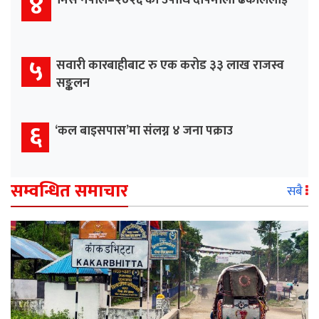
४
मिस नेपाल–२०२६ को उपाधि दीपमाला ढकाललाई
५
सवारी कारबाहीबाट रु एक करोड ३३ लाख राजस्व
सङ्कलन
६
‘कल बाइसपास’मा संलग्न ४ जना पक्राउ
सम्वन्धित समाचार
सबै