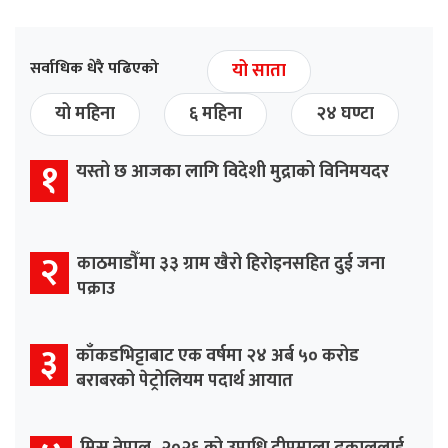
सर्वाधिक धेरै पढिएको
यो साता
यो महिना
६ महिना
२४ घण्टा
१
यस्तो छ आजका लागि विदेशी मुद्राको विनिमयदर
२
काठमाडौँमा ३३ ग्राम खैरो हिरोइनसहित दुई जना
पक्राउ
३
काँकडभिट्टाबाट एक वर्षमा २४ अर्ब ५० करोड
बराबरको पेट्रोलियम पदार्थ आयात