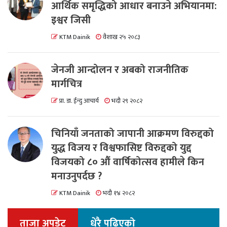
आर्थिक समृद्धिको आधार बनाउने अभियानमा:
इश्वर जिसी
KTM Dainik
वैशाख २५ २०८३
जेनजी आन्दोलन र अबको राजनीतिक
मार्गचित्र
प्रा. डा. ईन्दु आचार्य
भदौ २९ २०८२
चिनियाँ जनताको जापानी आक्रमण विरुद्दको
युद्ध विजय र विश्वफासिष्ट विरुद्दको युद्द
विजयको ८० औं वार्षिकोत्सव हामीले किन
मनाउनुपर्दछ ?
KTM Dainik
भदौ १४ २०८२
ताजा अपडेट
धेरै पढिएको