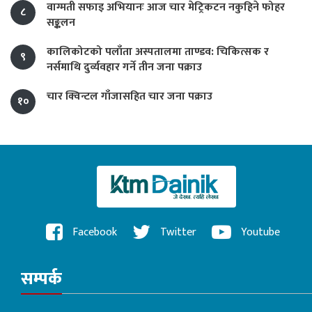
वाग्मती सफाइ अभियानः आज चार मेट्रिकटन नकुहिने फोहर
८
सङ्कलन
कालिकोटको पलाँता अस्पतालमा ताण्डव: चिकित्सक र
९
नर्समाथि दुर्व्यवहार गर्ने तीन जना पक्राउ
चार क्विन्टल गाँजासहित चार जना पक्राउ
१०
Facebook
Twitter
Youtube
सम्पर्क